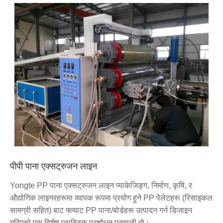
पीपी पाना एक्सट्रुजन लाइन
Yongte PP पाना एक्सट्रुजन लाइन प्याकेजिङ्ग, निर्माण, कृषि, र
औद्योगिक लाइनरहरूमा व्यापक रूपमा प्रयोग हुने PP पेलेटहरू (रिसाइकल
सामग्री सहित) बाट फ्ल्याट PP पाना/बोर्डहरू उत्पादन गर्न डिजाइन
गरिएको एक विशेष प्लास्टिक प्रशोधन प्रणाली हो।