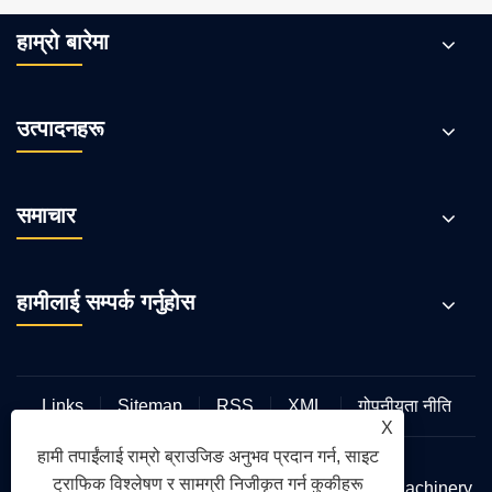
हाम्रो बारेमा
उत्पादनहरू
समाचार
हामीलाई सम्पर्क गर्नुहोस
Links
Sitemap
RSS
XML
गोपनीयता नीति
X
हामी तपाईंलाई राम्रो ब्राउजिङ अनुभव प्रदान गर्न, साइट
ट्राफिक विश्लेषण र सामग्री निजीकृत गर्न कुकीहरू
प्रतिलिपि अधिकार © 2026 Qingdao Yongte Plastic Machinery