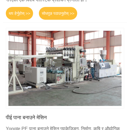
थप हेर्नुहोस् >>
सोधपुछ पठाउनुहोस् >>
पीई पाना बनाउने मेसिन
Yongte PE पाना बनाउने मेसिन प्याकेजिङ्ग, निर्माण, कृषि र औद्योगिक