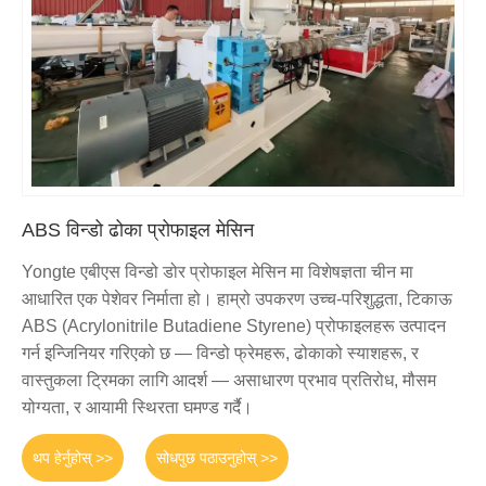
ABS विन्डो ढोका प्रोफाइल मेसिन
Yongte एबीएस विन्डो डोर प्रोफाइल मेसिन मा विशेषज्ञता चीन मा
आधारित एक पेशेवर निर्माता हो। हाम्रो उपकरण उच्च-परिशुद्धता, टिकाऊ
ABS (Acrylonitrile Butadiene Styrene) प्रोफाइलहरू उत्पादन
गर्न इन्जिनियर गरिएको छ — विन्डो फ्रेमहरू, ढोकाको स्याशहरू, र
वास्तुकला ट्रिमका लागि आदर्श — असाधारण प्रभाव प्रतिरोध, मौसम
योग्यता, र आयामी स्थिरता घमण्ड गर्दै।
थप हेर्नुहोस् >>
सोधपुछ पठाउनुहोस् >>