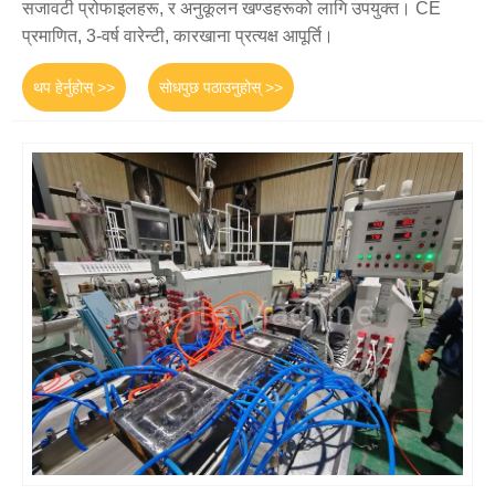
सजावटी प्रोफाइलहरू, र अनुकूलन खण्डहरूको लागि उपयुक्त। CE
प्रमाणित, 3-वर्ष वारेन्टी, कारखाना प्रत्यक्ष आपूर्ति।
थप हेर्नुहोस् >>
सोधपुछ पठाउनुहोस् >>