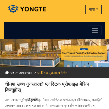
भाषा
घर
उत्पादनहरू
प्लास्टिक प्रोफाइल मेसिन
चीनमा उच्च गुणस्तरको प्लास्टिक प्रोफाइल मेसिन
किन्नुहोस्
पत्ता लगाउनुहोस्
योङ्गटे
प्रिमियम प्लास्टिक प्रोफाइल मेसिनहरू, तपाइँको
उत्पादन आवश्यकताहरु को लागी असाधारण प्रदर्शन र विश्वसनीयता