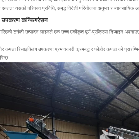
े अन्ततः यसको परिपक्व प्रविधि, समृद्ध विदेशी परियोजना अनुभव र व्यावसायिक
रा उपकरण कन्फिगरेसन
गरिएको टर्नकी उत्पादन लाइनले एक उच्च एकीकृत पूर्ण-प्रक्रिया डिजाइन अपनाउ
ोर कपडा रिसाइक्लिंग उपकरण: प्रभावकारी क्रमबद्ध र फोहोर कपडा को प्रारम्
रिन्छ