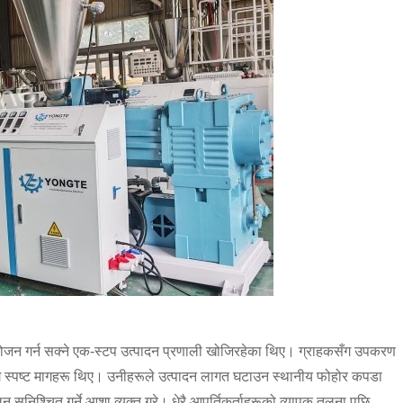
ंयोजन गर्न सक्ने एक-स्टप उत्पादन प्रणाली खोजिरहेका थिए। ग्राहकसँग उपकरण
ि स्पष्ट मागहरू थिए। उनीहरूले उत्पादन लागत घटाउन स्थानीय फोहोर कपडा
सुनिश्चित गर्ने आशा व्यक्त गरे। धेरै आपूर्तिकर्ताहरूको व्यापक तुलना पछि,