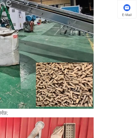
E-Mail
्दछ;