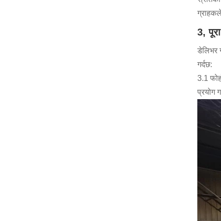
ग्राहकल
3, पू
डेलिभर 
गर्दछ:
3.1 फोह
प्रयोग ग