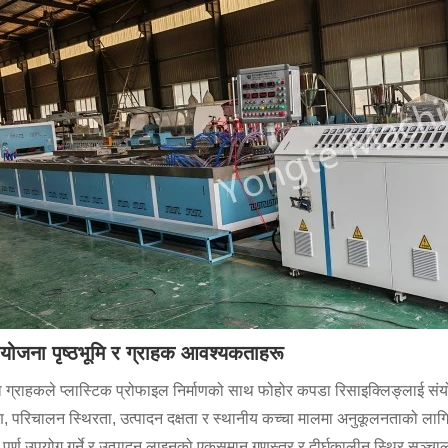
योजना पृष्ठभूमि र ग्राहक आवश्यकताहरू
ा ग्राहकले प्लास्टिक प्रोफाइल निर्माणको साथ फोहोर कपडा रिसाइक्लिङ्लाई स
 परिचालन स्थिरता, उत्पादन दक्षता र स्थानीय कच्चा मालमा अनुकूलनताको लाग
पूर्ण उपयोग गर्ने र उत्पादन लाइनको एकसमान गुणस्तर र दीर्घकालीन स्थिर सञ्चालन 