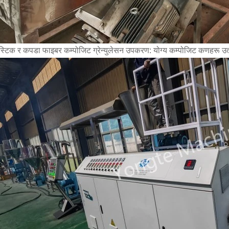
स्टिक र कपडा फाइबर कम्पोजिट ग्रेन्युलेसन उपकरण: योग्य कम्पोजिट कणहरू उत्पादन 