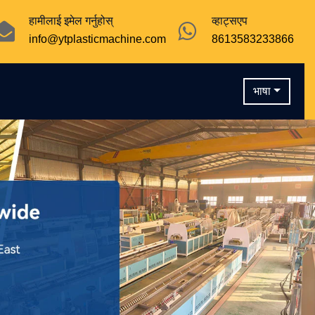
हामीलाई इमेल गर्नुहोस्
व्हाट्सएप
info@ytplasticmachine.com
8613583233866
भाषा