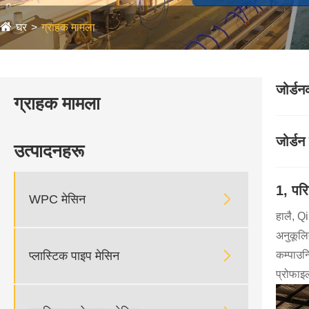
घर
ग्राहक मामला
जोर्डन
ग्राहक मामला
जोर्डन
उत्पादनहरू
1, पर

WPC मेसिन
हालै, Q
अनुकूलि

प्लास्टिक पाइप मेसिन
कम्पाउन्
प्रोफाइल