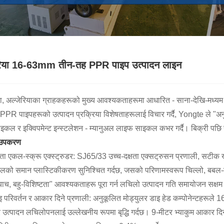
रिया 16-63mm तीन-तह PPR पाइप उत्पादन लाइन
, अल्जेरियाका ग्राहकहरूको मुख्य आवश्यकताहरूमा आधारित - साना-देखि-मध्य
R पाइपहरूको उत्पादन प्रक्रिया विशेषताहरूलाई विचार गर्दै, Yongte ले "अनुकूल
कल र इक्विपमेन्ट इन्स्टलेशन - म्यानुअल लाइफ साइकल कभर गर्दै। बिक्री 
 उपकरण
्षता एकल-स्क्रू एक्स्ट्रुडर: SJ65/33 उच्च-दक्षता एक्सट्रुसन प्रणाली, सटीक
ालको समान प्लास्टिकीकरण सुनिश्चित गर्दछ, जसको परिणामस्वरूप चिल्लो, बबल-मुक्
्याच, बहु-विशिष्टता" आवश्यकताहरू पूरा गर्न लचिलो उत्पादन गति समायोजन सक्
ाइ परिवर्तन र आकार दिने प्रणाली: अनुकूलित मोड्युलर डाइ हेड कम्पोनेन्टहरूले 
 र उत्पादन लचिलोपनलाई उल्लेखनीय रूपमा बृद्धि गर्दछ। 9-मीटर भ्याकुम आकार दिन