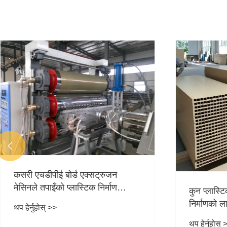

WPC डेक
पाउडरको 
कुन प्लास्टिक सामग्री WPC ढोका
हो?
निर्माणको लागि उपयुक्त छ?
थप हेर्नुह
थप हेर्नुहोस् >>