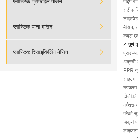

प्लास्टिक प्रोफाइल मेसिन
पाइप बाह
सटीक नि
लाइटवेट

प्लास्टिक पाना मेसिन
मेसिन, र
केवल एक
2. पूर्ण-

प्लास्टिक रिसाइकिलिंग मेसिन
प्रारम्
अग्रणी 
PPR ग्र
साइटमा 
उपकरण प
टोलीको 
मर्मतसम
गरेको सु
बिक्री प
लाइफटाइ