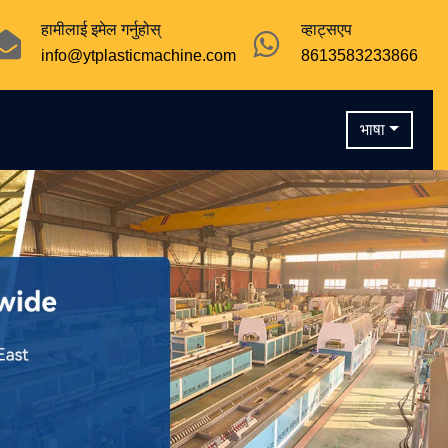
हामीलाई इमेल गर्नुहोस्
व्हाट्सएप
info@ytplasticmachine.com
8613583233866
भाषा