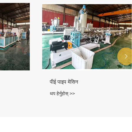

PPR पाइप मेसिन
थप हेर्नुहोस् >>