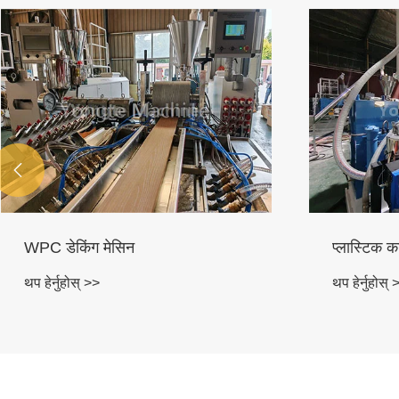

प्लास्टिक काठ बनाउने मेसिन
थप हेर्नुहोस् >>
थ