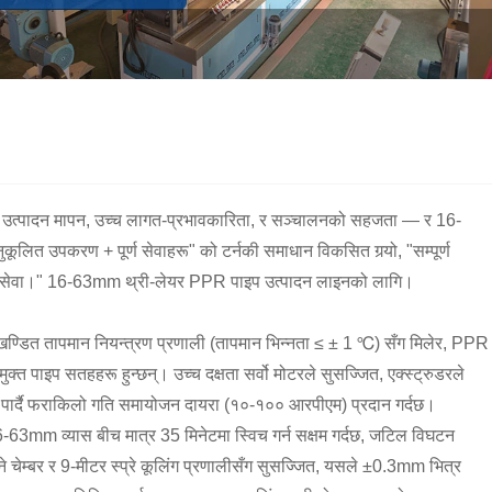
म उत्पादन मापन, उच्च लागत-प्रभावकारिता, र सञ्चालनको सहजता — र 16-
ित उपकरण + पूर्ण सेवाहरू" को टर्नकी समाधान विकसित गर्‍यो, "सम्पूर्ण
पछि सेवा।" 16-63mm थ्री-लेयर PPR पाइप उत्पादन लाइनको लागि।
 खण्डित तापमान नियन्त्रण प्रणाली (तापमान भिन्नता ≤ ± 1 ℃) सँग मिलेर, PPR
त पाइप सतहहरू हुन्छन्। उच्च दक्षता सर्वो मोटरले सुसज्जित, एक्स्ट्रुडरले
षम पार्दै फराकिलो गति समायोजन दायरा (१०-१०० आरपीएम) प्रदान गर्दछ।
16-63mm व्यास बीच मात्र 35 मिनेटमा स्विच गर्न सक्षम गर्दछ, जटिल विघटन
े चेम्बर र 9-मीटर स्प्रे कूलिंग प्रणालीसँग सुसज्जित, यसले ±0.3mm भित्र