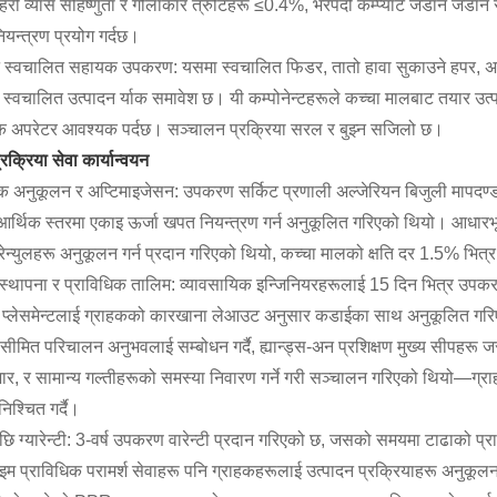
िरी व्यास सहिष्णुता र गोलाकार त्रुटिहरू ≤0.4%, भरपर्दो कम्प्याट जडान जडान 
यन्त्रण प्रयोग गर्दछ।
 स्वचालित सहायक उपकरण: यसमा स्वचालित फिडर, तातो हावा सुकाउने हपर, अनला
 स्वचालित उत्पादन र्याक समावेश छ। यी कम्पोनेन्टहरूले कच्चा मालबाट तयार उत्पाद
 अपरेटर आवश्यक पर्दछ। सञ्चालन प्रक्रिया सरल र बुझ्न सजिलो छ।
प्रक्रिया सेवा कार्यान्वयन
भिक अनुकूलन र अप्टिमाइजेसन: उपकरण सर्किट प्रणाली अल्जेरियन बिजुली मापदण्ड
आर्थिक स्तरमा एकाइ ऊर्जा खपत नियन्त्रण गर्न अनुकूलित गरिएको थियो। आधारभ
ेन्युलहरू अनुकूलन गर्न प्रदान गरिएको थियो, कच्चा मालको क्षति दर 1.5% भित्
स्थापना र प्राविधिक तालिम: व्यावसायिक इन्जिनियरहरूलाई 15 दिन भित्र उपकर
्लेसमेन्टलाई ग्राहकको कारखाना लेआउट अनुसार कडाईका साथ अनुकूलित गरिएको 
सीमित परिचालन अनुभवलाई सम्बोधन गर्दै, ह्यान्ड्स-अन प्रशिक्षण मुख्य सीपहरू ज
्भार, र सामान्य गल्तीहरूको समस्या निवारण गर्ने गरी सञ्चालन गरिएको थियो—ग्र
निश्चित गर्दै।
छि ग्यारेन्टी: 3-वर्ष उपकरण वारेन्टी प्रदान गरिएको छ, जसको समयमा टाढाको प्रा
म प्राविधिक परामर्श सेवाहरू पनि ग्राहकहरूलाई उत्पादन प्रक्रियाहरू अनुकूलन ग