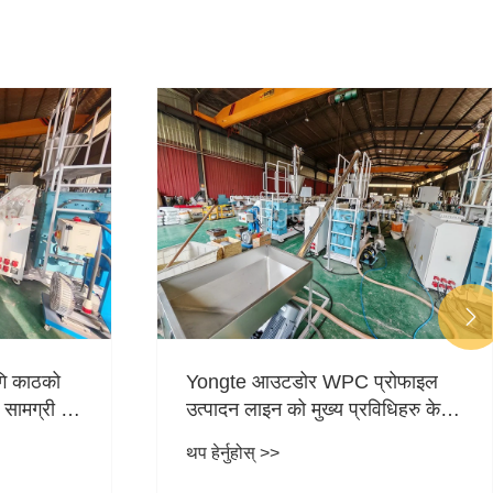

प्रोफाइल
नयाँ अर्डर उत्पादनको लागि Yongte
रविधिहरु के
कार्यशाला अपग्रेड र नवीकरण
थप हेर्नुहोस् >>