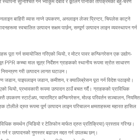
र स्थापना सुनिश्चित गर्न भ्याकुम दबाव र कूलिंग पानीको तापक्रमको बहु-चरण
इन बाहिरी व्यास नाप्ने उपकरण, अनलाइन लेजर प्रिन्टर, चिपलेस काट्ने
नहरूमा स्वचालित उत्पादन सक्षम पार्छन्, सम्पूर्ण उत्पादन लाइन व्यवस्थापन गर्न
हरू पूरा गर्न समायोजित गरिएको थियो, र मोटर पावर कन्फिगरेसन एक उद्योग-
ूत PPR कच्चा माल सूत्र निर्देशन ग्राहकको स्थानीय रूपमा स्रोत साधारण
र नियन्त्रण गरी उत्पादन लागत घटाउन।
ण जडान, पाइपलाइन जडान, कमीशन, र क्यालिब्रेसन पूरा गर्न विदेश पठाइयो।
थियो, प्रभावकारी रूपमा उत्पादन ठाउँ बचत गर्दै। ग्राहकको प्राविधिक
स्तै उपकरण स्टार्टअप, प्यारामिटर कन्फिगरेसन, मोल्ड परिवर्तन सञ्चालन, नियमित
ाहक टोलीले द्रुत रूपमा पूर्ण उत्पादन लाइन परिचालन क्षमताहरूमा महारत हासिल
विधिक समर्थन (भिडियो र टेलिफोन मार्फत द्रुत प्रतिक्रिया) प्रस्ताव गरिन्छ।
र्न र उत्पादनको गुणस्तर बढाउन मद्दत गर्न उपलब्ध छन्।