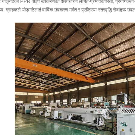
े योङ्गटेको PPR पाइप उपकरणको असाधारण लागत-प्रभावकारिता, प्रयोगकर्ता-मैत्
प, ग्राहकले योङ्गटेलाई वार्षिक उपकरण मर्मत र प्रक्रिया स्तरवृद्धि सेवाहरू उ