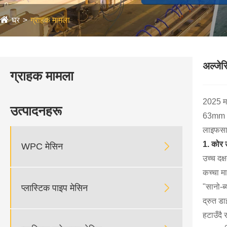
घर
ग्राहक मामला
अल्जे
ग्राहक मामला
2025 मा
उत्पादनहरू
63mm PP
लाइफसाइ
1. कोर

WPC मेसिन
उच्च दक
कच्चा म

"सानो-ब
प्लास्टिक पाइप मेसिन
द्रुत ड
हटाउँदै