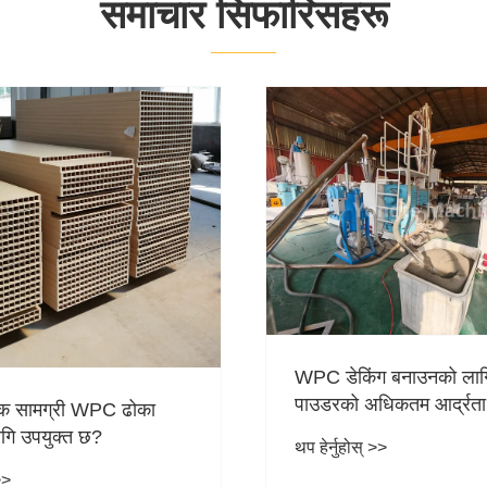
समाचार सिफारिसहरू
िंग बनाउनको लागि काठको
Yongte आउटडोर WPC 
अधिकतम आर्द्रता सामग्री के
उत्पादन लाइन को मुख्य प्
हो?
ोस् >>
थप हेर्नुहोस् >>