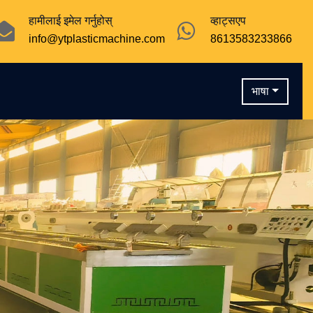
हामीलाई इमेल गर्नुहोस्
व्हाट्सएप
info@ytplasticmachine.com
8613583233866
भाषा