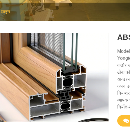
 लाइन
ABS 
Mode
Yongte 
कठोर प्
ढोकाको 
खण्डहरू
अपनाउन
नियन्त्
व्यापक 
निर्यात-