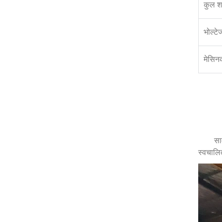
कुल श
भोल्टे
मेसि
सा
स्वचालि