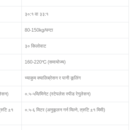
३०:१ वा ३३:१
80-150kg/घन्टा
३० किलोवाट
160-220℃ (समायोज्य)
भ्याकुम क्यालिब्रेसन र पानी कूलिंग
लेसन)
०.५-५मि/मिनेट (स्टेपलेस स्पीड रेगुलेसन)
्रुटि ±१
०.५-६ मिटर (अनुकूलन गर्न मिल्ने, त्रुटि ±१ मिमी)