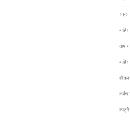
स्क्रू
बाहिर 
ताप श
बाहिर 
शीतलन
कर्षण 
काट्ने