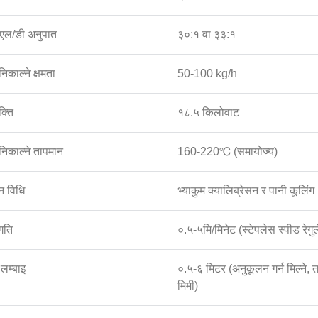
 एल/डी अनुपात
३०:१ वा ३३:१
निकाल्ने क्षमता
50-100 kg/h
क्ति
१८.५ किलोवाट
निकाल्ने तापमान
160-220℃ (समायोज्य)
 विधि
भ्याकुम क्यालिब्रेसन र पानी कूलिंग
गति
०.५-५मि/मिनेट (स्टेपलेस स्पीड रेगु
 लम्बाइ
०.५-६ मिटर (अनुकूलन गर्न मिल्ने, त
मिमी)