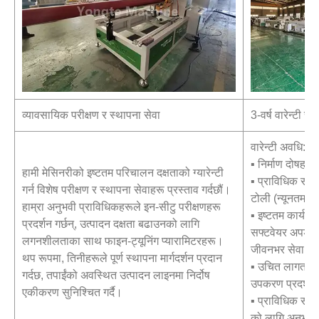
व्यावसायिक परीक्षण र स्थापना सेवा
3-वर्ष वारेन्टी 
वारेन्टी अवधि: 3 व
▪ निर्माण दोषहरू
हामी मेसिनरीको इष्टतम परिचालन दक्षताको ग्यारेन्टी
▪ प्राविधिक सहय
गर्न विशेष परीक्षण र स्थापना सेवाहरू प्रस्ताव गर्दछौं।
टोली (न्यूनतम ड
हाम्रा अनुभवी प्राविधिकहरूले इन-सीटु परीक्षणहरू
▪ इष्टतम कार्यसम
प्रदर्शन गर्छन्, उत्पादन दक्षता बढाउनको लागि
सफ्टवेयर अपडेट
लगनशीलताका साथ फाइन-ट्यूनिंग प्यारामिटरहरू।
जीवनभर सेवा सम
थप रूपमा, तिनीहरूले पूर्ण स्थापना मार्गदर्शन प्रदान
▪ उचित लागतमा वा
गर्दछ, तपाईंको अवस्थित उत्पादन लाइनमा निर्दोष
उपकरण प्रदर्शन
एकीकरण सुनिश्चित गर्दै।
▪ प्राविधिक समस
को लागि अनुभवी