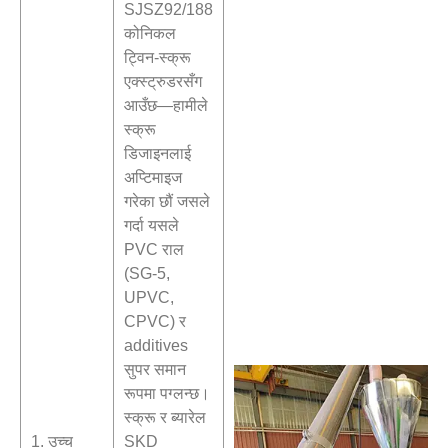
SJSZ92/188
कोनिकल
ट्विन-स्क्रू
एक्स्ट्रुडरसँग
आउँछ—हामीले
स्क्रू
डिजाइनलाई
अप्टिमाइज
गरेका छौं जसले
गर्दा यसले
PVC राल
(SG-5,
UPVC,
CPVC) र
additives
सुपर समान
रूपमा पग्लन्छ।
स्क्रू र ब्यारेल
1. उच्च
SKD