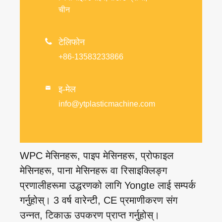
चीन

टेलिफोन
+86-13583233866
इ-मेल

info@ytplasticmachine.com
WPC मेसिनहरू, पाइप मेसिनहरू, प्रोफाइल
मेसिनहरू, पाना मेसिनहरू वा रिसाइक्लिङ्ग
प्रणालीहरूमा उद्धरणको लागि Yongte लाई सम्पर्क
गर्नुहोस्। 3 वर्ष वारेन्टी, CE प्रमाणीकरण संग
उन्नत, टिकाऊ उपकरण प्राप्त गर्नुहोस्।