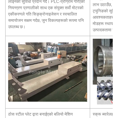
लाइनको सुविधा प्रदान गर्दै। PLC-प्रोग्राम गरिएको
लाभ उठाउँछ, सी
नियन्त्रण प्रणालीको साथ एक संयुक्त सर्वो मोटरको
ट्युनिङको सुविधा
एकीकरणले गति सिङ्क्रोनाइजेसन र स्वचालित
आवश्यकताहरू अन
समायोजन सक्षम गर्दछ, जुन विकल्पहरूको रूपमा पनि
मोडहरू स्थापना गर्
उपलब्ध छ।
उत्पादकतामा उल्
ठोस स्टील प्लेट द्वारा बनाईएको बलियो मेशिन
स्क्रू ब्यारेलहरू 