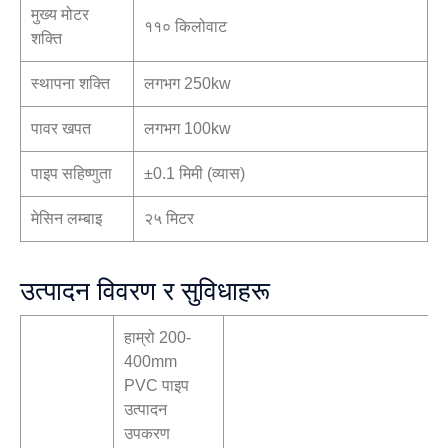
मुख्य मोटर
११० किलोवाट
शक्ति
स्थापना शक्ति
लगभग 250kw
पावर खपत
लगभग 100kw
पाइप सहिष्णुता
±0.1 मिमी (व्यास)
मेसिन लम्बाइ
२५ मिटर
उत्पादन विवरण र सुविधाहरू
हाम्रो 200-
400mm
PVC पाइप
उत्पादन
उपकरण