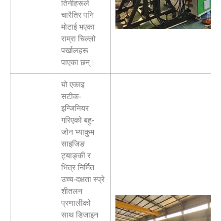
तिनीहरूले
चारैतिर पनि
मोटाई भएका
राम्रा चिल्लो
पर्खालहरू
पाएका छन्।
यो एकाइ
सटीक-
इन्जिनियर
गरिएको बहु-
जोन भ्याकुम
साइजिङ
ट्याङ्की र
भित्र निर्मित
उच्च-दक्षता स्प्रे
शीतलन
प्रणालीको
साथ डिजाइन