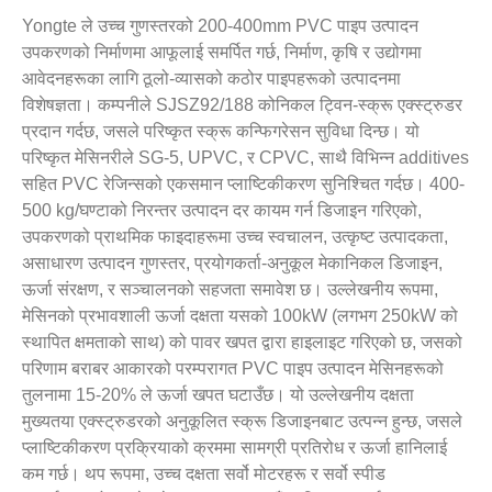
Yongte ले उच्च गुणस्तरको 200-400mm PVC पाइप उत्पादन
उपकरणको निर्माणमा आफूलाई समर्पित गर्छ, निर्माण, कृषि र उद्योगमा
आवेदनहरूका लागि ठूलो-व्यासको कठोर पाइपहरूको उत्पादनमा
विशेषज्ञता। कम्पनीले SJSZ92/188 कोनिकल ट्विन-स्क्रू एक्स्ट्रुडर
प्रदान गर्दछ, जसले परिष्कृत स्क्रू कन्फिगरेसन सुविधा दिन्छ। यो
परिष्कृत मेसिनरीले SG-5, UPVC, र CPVC, साथै विभिन्न additives
सहित PVC रेजिन्सको एकसमान प्लाष्टिकीकरण सुनिश्चित गर्दछ। 400-
500 kg/घण्टाको निरन्तर उत्पादन दर कायम गर्न डिजाइन गरिएको,
उपकरणको प्राथमिक फाइदाहरूमा उच्च स्वचालन, उत्कृष्ट उत्पादकता,
असाधारण उत्पादन गुणस्तर, प्रयोगकर्ता-अनुकूल मेकानिकल डिजाइन,
ऊर्जा संरक्षण, र सञ्चालनको सहजता समावेश छ। उल्लेखनीय रूपमा,
मेसिनको प्रभावशाली ऊर्जा दक्षता यसको 100kW (लगभग 250kW को
स्थापित क्षमताको साथ) को पावर खपत द्वारा हाइलाइट गरिएको छ, जसको
परिणाम बराबर आकारको परम्परागत PVC पाइप उत्पादन मेसिनहरूको
तुलनामा 15-20% ले ऊर्जा खपत घटाउँछ। यो उल्लेखनीय दक्षता
मुख्यतया एक्स्ट्रुडरको अनुकूलित स्क्रू डिजाइनबाट उत्पन्न हुन्छ, जसले
प्लाष्टिकीकरण प्रक्रियाको क्रममा सामग्री प्रतिरोध र ऊर्जा हानिलाई
कम गर्छ। थप रूपमा, उच्च दक्षता सर्वो मोटरहरू र सर्वो स्पीड