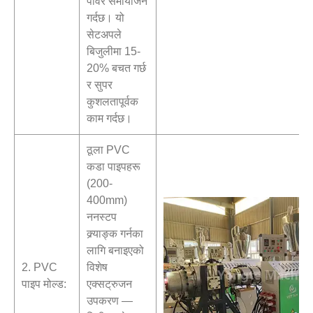
पावर समायोजन
गर्दछ। यो
सेटअपले
बिजुलीमा 15-
20% बचत गर्छ
र सुपर
कुशलतापूर्वक
काम गर्दछ।
ठूला PVC
कडा पाइपहरू
(200-
400mm)
ननस्टप
क्र्याङ्क गर्नका
लागि बनाइएको
2. PVC
विशेष
पाइप मोल्ड:
एक्सट्रुजन
उपकरण —