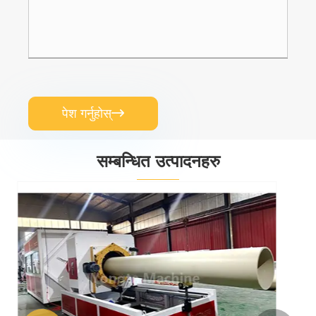
पेश गर्नुहोस्

सम्बन्धित उत्पादनहरु
पीवीसी पाइप मेसिन
थप हेर्नुहोस् >>