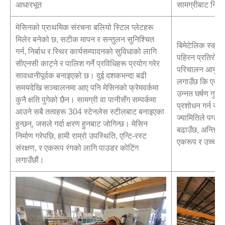
आधारभूत
सामग्रीबाट निर्मि
मेसिनको प्राथमिक संरचना बलियो स्टिल प्लेटहरू
मिलेर बनेको छ, सटीक मापन र सन्तुलन सुनिश्चित
बिमेटेलिक स्क्र
गर्न, निर्बाध र स्थिर कार्यसम्पादनको सुविधाको लागि
पहिरन प्रतिरोधल
सीएनसी काट्ने र पालिश गर्ने प्रविधिहरू प्रयोग गरेर
परिचालन आयु विस
सावधानीपूर्वक बनाइएको छ। दुई दशकभन्दा बढी
लगाउँछ कि एक्स्ट
समयदेखि सञ्चालनमा आए पनि मेसिनको फ्रेमवर्कमा
उन्नत घर्षण गुणह
कुनै क्षति पुगेको छैन। सामग्री वा पानीसँग सम्पर्कमा
प्रशोधन गर्न सक्
आउने सबै तत्वहरू 304 स्टेनलेस स्टीलबाट बनाइएका
ज्यामितिले पग्लने
हुन्छन्, जसले गर्दा क्षरण हुनबाट जोगिन्छ। मेसिन
बढाउँछ, अन्तिम 
निर्माण गरेपछि, हामी राम्रो उपस्थिति, एन्टि-रस्ट
एकरूप र उच्च गु
संरक्षण, र एकरूप रंगको लागि पाउडर कोटिंग
लगाउँछौं।