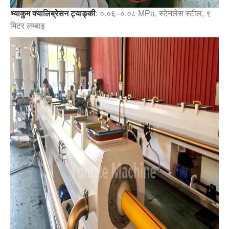
भ्याकुम क्यालिब्रेसन ट्याङ्की
: ०.०६–०.०८ MPa, स्टेनलेस स्टील, ९ ​​
मिटर लम्बाइ