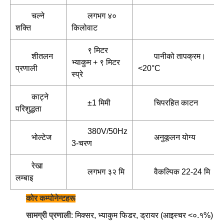
चल्ने
लगभग ४०
शक्ति
किलोवाट
९ मिटर
शीतलन
पानीको तापक्रम।
भ्याकुम + ९ मिटर
प्रणाली
<20°C
स्प्रे
काट्ने
±1 मिमी
चिपरहित काटन
परिशुद्धता
380V/50Hz
भोल्टेज
अनुकूलन योग्य
3-चरण
रेखा
लगभग ३२ मि
वैकल्पिक 22-24 मि
लम्बाइ
कोर कम्पोनेन्टहरू
सामग्री प्रणाली
: मिक्सर, भ्याकुम फिडर, ड्रायर (आइस्चर <०.१%)