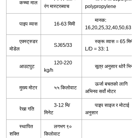
कच्चा माल
रंग मास्टरब्याच
polypropylene
मानक:
पाइप व्यास
16-63 मिमी
16,20,25,32,40,50,63 मिम
एक्स्ट्रुडर
स्क्रू व्यास = 65 मिमी,
SJ65/33
मोडेल
L/D = 33: 1
120-220
आउटपुट
सूत्र अनुसार थोरै भिन्नत
kg/h
ऊर्जा बचतको लागि
मुख्य मोटर
५५ किलोवाट
अभिनव सर्वो मोटर
3-12 मि/
पाइप साइज र मोटाई
रेखा गति
मिनेट
अनुसार
स्थापित
लगभग ९०
शक्ति
किलोवाट