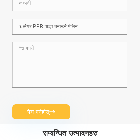
पेश गर्नुहोस्

सम्बन्धित उत्पादनहरु