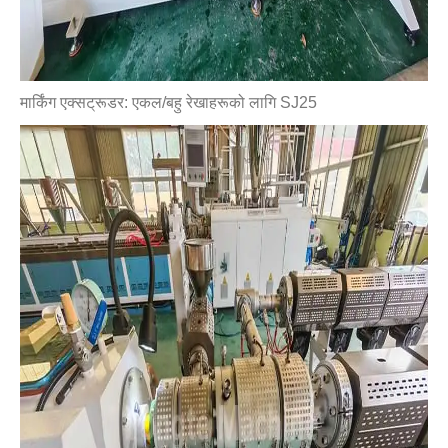
मार्किंग एक्सट्रूडर
: एकल/बहु रेखाहरूको लागि SJ25