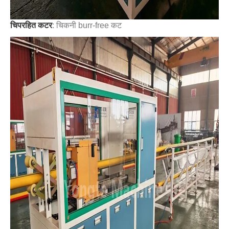
चिपरहित कटर
: चिकनी burr-free कट