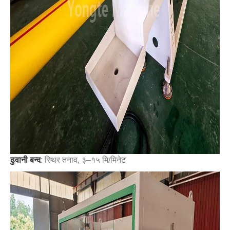
ढुवानी बन्द
: स्थिर तनाव, ३–१५ मि/मिनेट