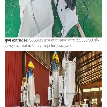
मुख्य extruder
: SJ65/33 उच्च दक्षता एकल स्क्रू र SJ50/30 को-
एक्सट्रुडर, सर्वो मोटर, नाइट्राइड मिश्र धातु ब्यारेल