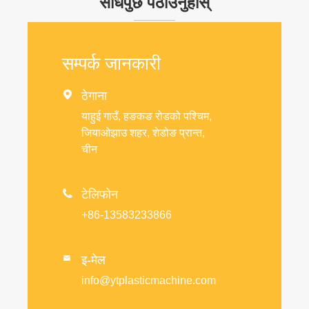
सोधपुछ पठाउनुहोस्
सम्पर्क जानकारी

ठेगाना
याहुई गाउँ, हङकङ रोडको पश्चिम,
जियाओझाउ शहर, शेडोङ प्रान्त,
चीन

टेलिफोन
+86-13583233866
इ-मेल

info@ytplasticmachine.com