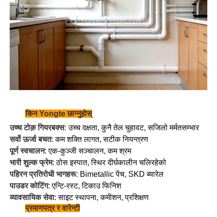
किन Yongte छान्नुहोस्
उच्च टोक़ गियरबक्स
: उच्च दक्षता, कुनै तेल चुहावट, सजिलो मर्मतसम्भार
सर्वो ऊर्जा बचत
: कम शक्ति लागत, सटीक नियन्त्रण
पूर्ण स्वचालन
: एक-कुञ्जी सञ्चालन, कम श्रम
भारी शुल्क फ्रेम
: ठोस इस्पात, स्थिर दीर्घकालीन चलिरहेको
पहिरन प्रतिरोधी भागहरू
: Bimetallic पेंच, SKD ब्यारेल
पाउडर कोटिंग
: एन्टि-रस्ट, टिकाउ फिनिश
व्यावसायिक सेवा
: साइट स्थापना, कमीशन, प्रशिक्षण
प्रमाणपत्र र वारेन्टी