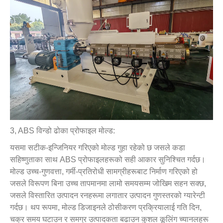
3, ABS विन्डो ढोका प्रोफाइल मोल्ड:
यसमा सटीक-इन्जिनियर गरिएको मोल्ड गुहा रहेको छ जसले कडा
सहिष्णुताका साथ ABS प्रोफाइलहरूको सही आकार सुनिश्चित गर्दछ।
मोल्ड उच्च-गुणवत्ता, गर्मी-प्रतिरोधी सामग्रीहरूबाट निर्माण गरिएको हो
जसले विरूपण बिना उच्च तापमानमा लामो समयसम्म जोखिम सहन सक्छ,
जसले विस्तारित उत्पादन रनहरूमा लगातार उत्पादन गुणस्तरको ग्यारेन्टी
गर्दछ। थप रूपमा, मोल्ड डिजाइनले ठोसीकरण प्रक्रियालाई गति दिन,
चक्र समय घटाउन र समग्र उत्पादकता बढाउन कुशल कूलिंग च्यानलहरू