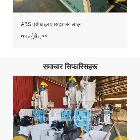
समाचार सिफारिसहरू
Yongte Extruder विद्युतीय नियन्त्रण क्याबिनेट
गुणस्तर र डिजाइन अनुकूलित
थप हेर्नुहोस् >>