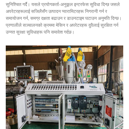
सुनिश्चित गर्दै। यसले प्रयोगकर्ता-अनुकूल इन्टरफेस सुविधा दिन्छ जसले
अपरेटरहरूलाई सजिलैसँग उत्पादन प्यारामिटरहरू निगरानी गर्न र
समायोजन गर्न, समग्र दक्षता बढाउन र डाउनटाइम घटाउन अनुमति दिन्छ।
प्रणालीले सञ्चालनको क्रममा मेसिन र अपरेटरहरू दुवैलाई सुरक्षित गर्न
उन्नत सुरक्षा सुविधाहरू पनि समावेश गर्दछ।