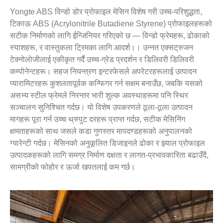
Yongte ABS विन्डो डोर प्रोफाइल मेसिन विशेष गरी उच्च-परिशुद्धता,
टिकाऊ ABS (Acrylonitrile Butadiene Styrene) प्रोफाइलहरूको
सटीक निर्माणको लागि ईन्जिनियर गरिएको छ — विन्डो फ्रेमहरू, ढोकाको
स्याशहरू, र वास्तुकला ट्रिमका लागि आदर्श।। उन्नत एक्सट्रुजन
टेक्नोलोजीलाई एकीकृत गर्दै उच्च-ग्रेड प्रदर्शन र डिलिवरी डिलिवरी
कम्पोनेन्टहरू। सहज नियन्त्रण इन्टरफेसले अपरेटरहरूलाई उत्पादन
प्यारामिटरहरू कुशलतापूर्वक कन्फिगर गर्न सक्षम बनाउँछ, जबकि यसको
असभ्य स्टील फ्रेमले निरन्तर भारी शुल्क अवस्थाहरूमा पनि स्थिर
सञ्चालन सुनिश्चित गर्दछ। यो विशेष उपकरणले ठूला-ठूला उत्पादन
मागहरू पूरा गर्न उच्च थ्रुपुट दरहरू प्राप्त गर्दछ, सटीक मेसिनिंग
क्षमताहरूको साथ जसले कडा गुणस्तर मापदण्डहरूको अनुपालनको
ग्यारेन्टी गर्दछ। मेसिनको अनुकूलित डिजाइनले ढोका र झ्याल प्रोफाइल
उत्पादकहरूको लागि समग्र निर्माण दक्षता र लागत-प्रभावकारिता बढाउँदै,
सामग्रीको फोहोर र ऊर्जा खपतलाई कम गर्छ।