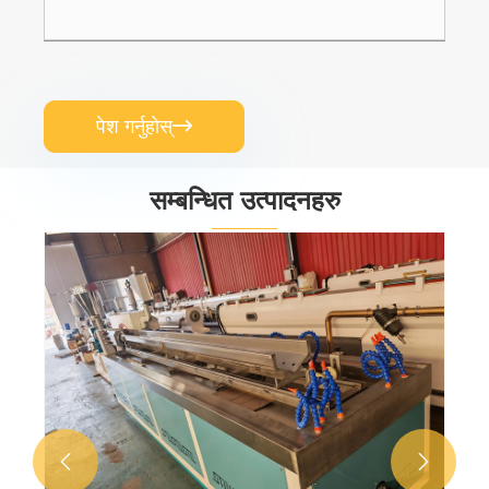
पेश गर्नुहोस्

सम्बन्धित उत्पादनहरु
ABS विन्डो र डोर प्रोफाइल एक्सट्रुजन मेसिन
थप हेर्नुहोस् >>

