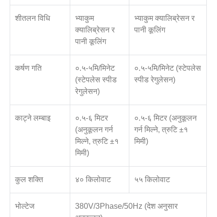
शीतलन विधि
भ्याकुम
भ्याकुम क्यालिब्रेसन र
क्यालिब्रेसन र
पानी कूलिंग
पानी कूलिंग
कर्षण गति
०.५-५मि/मिनेट
०.५-५मि/मिनेट (स्टेपलेस
(स्टेपलेस स्पीड
स्पीड रेगुलेसन)
रेगुलेसन)
काट्ने लम्बाइ
०.५-६ मिटर
०.५-६ मिटर (अनुकूलन
(अनुकूलन गर्न
गर्न मिल्ने, त्रुटि ±१
मिल्ने, त्रुटि ±१
मिमी)
मिमी)
कुल शक्ति
४० किलोवाट
५५ किलोवाट
भोल्टेज
380V/3Phase/50Hz (देश अनुसार