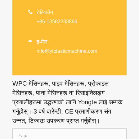

टेलिफोन
+86-13583233866
इ-मेल

info@ytplasticmachine.com
WPC मेसिनहरू, पाइप मेसिनहरू, प्रोफाइल
मेसिनहरू, पाना मेसिनहरू वा रिसाइक्लिङ्ग
प्रणालीहरूमा उद्धरणको लागि Yongte लाई सम्पर्क
गर्नुहोस्। 3 वर्ष वारेन्टी, CE प्रमाणीकरण संग
उन्नत, टिकाऊ उपकरण प्राप्त गर्नुहोस्।