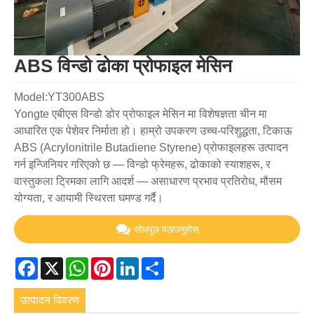
ABS विन्डो ढोका प्रोफाइल मेसिन
Model:YT300ABS
Yongte एबीएस विन्डो डोर प्रोफाइल मेसिन मा विशेषज्ञता चीन मा
आधारित एक पेशेवर निर्माता हो। हाम्रो उपकरण उच्च-परिशुद्धता, टिकाऊ
ABS (Acrylonitrile Butadiene Styrene) प्रोफाइलहरू उत्पादन
गर्न इन्जिनियर गरिएको छ — विन्डो फ्रेमहरू, ढोकाको स्याशहरू, र
वास्तुकला ट्रिमका लागि आदर्श — असाधारण प्रभाव प्रतिरोध, मौसम
योग्यता, र आयामी स्थिरता घमण्ड गर्दै।
सोधपुछ पठाउनुहोस्
Facebook
X
WhatsApp
Pinterest
LinkedIn
Share
उत्पादन विवरण