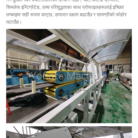
सिमलेस इन्टिग्रेटेड, उच्च परिशुद्धताका साथ प्रोफाइलहरूलाई इच्छित
लम्बाइमा सही रूपमा काट्छ, उत्पादन दक्षता बढाउँछ र सामग्रीको फोहोर
घटाउँछ।