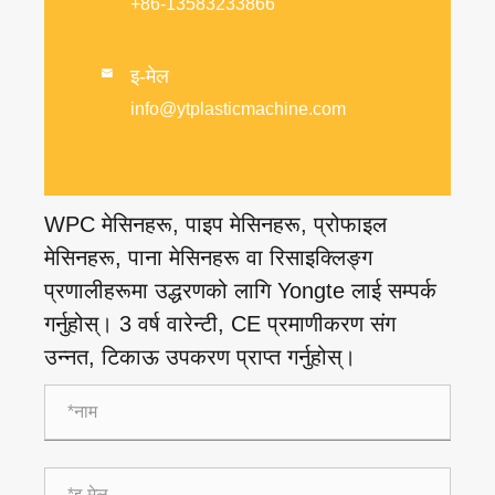
+86-13583233866
इ-मेल

info@ytplasticmachine.com
WPC मेसिनहरू, पाइप मेसिनहरू, प्रोफाइल
मेसिनहरू, पाना मेसिनहरू वा रिसाइक्लिङ्ग
प्रणालीहरूमा उद्धरणको लागि Yongte लाई सम्पर्क
गर्नुहोस्। 3 वर्ष वारेन्टी, CE प्रमाणीकरण संग
उन्नत, टिकाऊ उपकरण प्राप्त गर्नुहोस्।