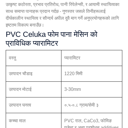
उत्कृष्ट कठोरता, प्रभाव प्रतिरोध, पानी रिपेलेन्सी, र आयामी स्थायित्वका
साथ समाप्त पानाहरू प्रदान गर्दछ - गुणस्तर जसले तिनीहरूलाई
दीर्घकालीन स्थायित्व र सौन्दर्य अपील दुवै माग गर्ने अनुप्रयोगहरूको लागि
इष्टतम विकल्प बनाउँछ।
PVC Celuka फोम पाना मेसिन को
प्राविधिक प्यारामिटर
वस्तु
प्यारामिटर
उत्पादन चौडाइ
1220 मिमी
उत्पादन मोटाई
3-30mm
उत्पादन घनत्व
०.५-०.८ ग्राम/सेमी ३
कच्चा माल
PVC राल, CaCo3, फोमिङ
एजेन्ट र अन्य प्रशोधन additives