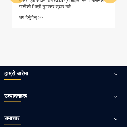
कसरी एक अटोमोटिभ ABS प्रोफाइल निर्माण मेसिनले
गाडीको भित्री गुणस्तर सुधार गर्छ
थप हेर्नुहोस् >>
हाम्रो बारेमा
उत्पादनहरू
समाचार