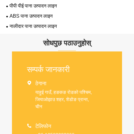
पीपी पीई पाना उत्पादन लाइन
ABS पाना उत्पादन लाइन
नालीदार पाना उत्पादन लाइन
सोधपुछ पठाउनुहोस्
सम्पर्क जानकारी

ठेगाना
याहुई गाउँ, हङकङ रोडको पश्चिम,
जियाओझाउ शहर, शेडोङ प्रान्त,
चीन

टेलिफोन