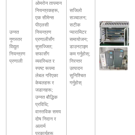
ओमरोन तापमान
नियन्त्रकहरू,
सजिलो
एक सीमेन्स
सञ्चालन;
पीएलसी
सटीक
उन्नत
नियन्त्रण
प्यारामिटर
गुणस्तर
प्रणालीसँग
समायोजन;
विद्युत
सुसज्जित;
डाउनटाइम
नियन्त्रण
सफासँग
कम गर्नुहोस्;
प्रणाली
व्यवस्थित र
निरन्तर
स्पष्ट रूपमा
उत्पादन
लेबल गरिएका
सुनिश्चित
केबलहरू र
गर्नुहोस्
जडानहरू;
उन्नत बौद्धिक
प्रविधि;
वास्तविक समय
दोष निदान र
अलार्म
प्रकार्यहरू