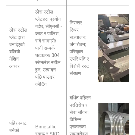
ठोस स्टील
प्लेटहरू प्रयोग
निरन्तर
गर्दछ, सीएनसी -
ठोस स्टील
स्थिर
काट र पालिश;
प्लेट द्वारा
सञ्चालन;
सबै सामग्री/
बनाईएको
जंग रोक्न;
पानी सम्पर्क
बलियो
परिष्कृत
घटकहरू 304
मेशिन
उपस्थिति र
स्टेनलेस स्टील
आधार
विरोधी रस्ट
हुन्; उत्पादन
संरक्षण
पछि पाउडर
कोटिंग
वर्धित पहिरन
प्रतिरोध र
सेवा जीवन;
विभिन्न
पहिरनबाट
Bimetallic
प्रकारका
बनेको
स्क्रू र SKD
सामग्रीहरू