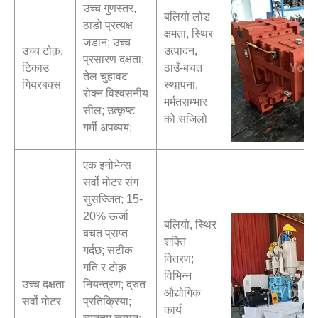
उच्च गुणस्तर,
बलियो लोड
ठाडो प्रत्यक्ष
क्षमता, स्थिर
जडान; उच्च
उच्च टोक़,
उत्पादन,
प्रसारण दक्षता;
टिकाउ
ठाउँ-बचत
तेल चुहावट
गियरबक्स
स्थापना,
रोक्न विश्वसनीय
मर्मतसम्भार
सील; उत्कृष्ट
को सजिलो
गर्मी अपव्यय;
एक इनोभेन्स
सर्वो मोटर संग
सुसज्जित; 15-
20% ऊर्जा
बलियो, स्थिर
बचत प्राप्त
शक्ति
गर्दछ; सटीक
वितरण;
गति र टोक़
विभिन्न
उच्च दक्षता
नियन्त्रण; द्रुत
औद्योगिक
सर्वो मोटर
प्रतिक्रिया;
कार्य