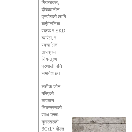
गियरबक्स,
दीर्घकालीन
प्रयोगको लागि
बाईमेटलिक
स्क्रू र SKD
ब्यारेल, र
स्वचालित
तापक्रम
नियन्त्रण
प्रणाली पनि
समावेश छ।
सटीक जोन
गरिएको
तापमान
नियन्त्रणको
साथ उच्च-
गुणस्तरको
3Cr17 मोल्ड