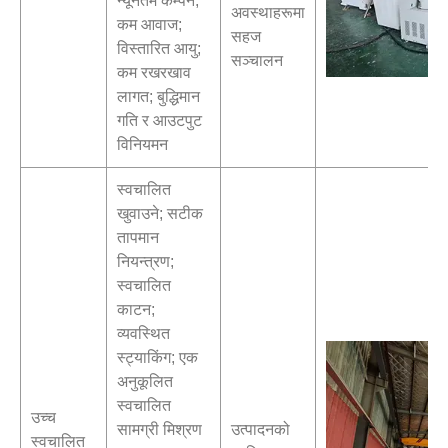
न्यूनतम कम्पन;
अवस्थाहरूमा
कम आवाज;
सहज
विस्तारित आयु;
सञ्चालन
कम रखरखाव
लागत; बुद्धिमान
गति र आउटपुट
विनियमन
स्वचालित
खुवाउने; सटीक
तापमान
नियन्त्रण;
स्वचालित
काटन;
व्यवस्थित
स्ट्याकिंग; एक
अनुकूलित
स्वचालित
उच्च
सामग्री मिश्रण
उत्पादनको
स्वचालित