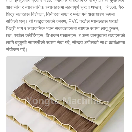
तातो इन्सुलेशन प्रदान गर्दछ, जबकि तिनीहरूको आगो प्रतिरोधी गुणहरूले
आवासीय र व्यावसायिक स्थानहरूमा महत्वपूर्ण सुरक्षा थप्छन्। चिल्लो, गैर-
छिद्र सतहहरू विशेषता, तिनीहरू सफा र मर्मत गर्न असाधारण रूपमा
सजिलो छन्। यी फाइदाहरूको कारण, PVC पर्खाल प्यानलहरू घरको
भित्री भाग र सार्वजनिक भवन सजावटहरूमा व्यापक रूपमा लागू हुन्छन्,
छत, पर्खाल क्लेडिंगहरू, विभाजन पर्खालहरू, र अन्य वास्तुकला तत्वहरूको
लागि बहुमुखी सामग्रीको रूपमा सेवा गर्दै, सौन्दर्य अपीलको साथ कार्यक्षमता
संयोजन गर्दै।