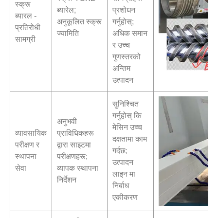
स्क्रू
ब्यारेल;
प्रशोधन
ब्यारल -
अनुकूलित स्क्रू
गर्नुहोस्;
प्रतिरोधी
ज्यामिति
अधिक समान
सामग्री
र उच्च
गुणस्तरको
अन्तिम
उत्पादन
सुनिश्चित
गर्नुहोस् कि
अनुभवी
मेसिन उच्च
व्यावसायिक
प्राविधिकहरू
दक्षतामा काम
परीक्षण र
द्वारा साइटमा
गर्दछ;
स्थापना
परीक्षणहरू;
उत्पादन
सेवा
व्यापक स्थापना
लाइन मा
निर्देशन
निर्बाध
एकीकरण