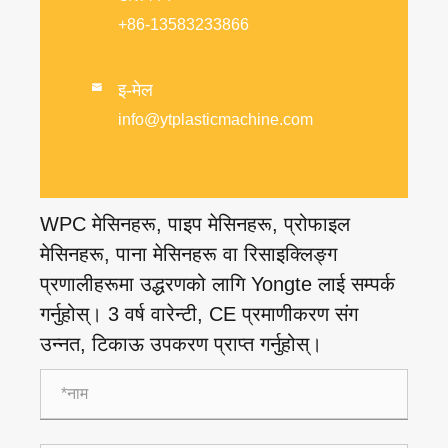
+86-13583233866
इ-मेल

info@ytplasticmachine.com
WPC मेसिनहरू, पाइप मेसिनहरू, प्रोफाइल
मेसिनहरू, पाना मेसिनहरू वा रिसाइक्लिङ्ग
प्रणालीहरूमा उद्धरणको लागि Yongte लाई सम्पर्क
गर्नुहोस्। 3 वर्ष वारेन्टी, CE प्रमाणीकरण संग
उन्नत, टिकाऊ उपकरण प्राप्त गर्नुहोस्।