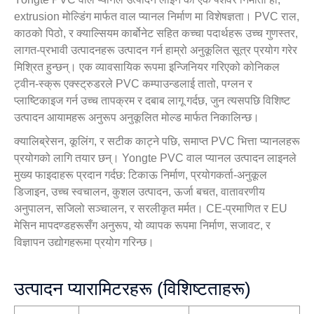
extrusion मोल्डिंग मार्फत वाल प्यानल निर्माण मा विशेषज्ञता। PVC राल,
काठको पिठो, र क्याल्सियम कार्बोनेट सहित कच्चा पदार्थहरू उच्च गुणस्तर,
लागत-प्रभावी उत्पादनहरू उत्पादन गर्न हाम्रो अनुकूलित सूत्र प्रयोग गरेर
मिश्रित हुन्छन्। एक व्यावसायिक रूपमा इन्जिनियर गरिएको कोनिकल
ट्वीन-स्क्रू एक्स्ट्रुडरले PVC कम्पाउन्डलाई तातो, पग्लन र
प्लाष्टिकाइज गर्न उच्च तापक्रम र दबाब लागू गर्दछ, जुन त्यसपछि विशिष्ट
उत्पादन आयामहरू अनुरूप अनुकूलित मोल्ड मार्फत निकालिन्छ।
क्यालिब्रेसन, कूलिंग, र सटीक काट्ने पछि, समाप्त PVC भित्ता प्यानलहरू
प्रयोगको लागि तयार छन्। Yongte PVC वाल प्यानल उत्पादन लाइनले
मुख्य फाइदाहरू प्रदान गर्दछ: टिकाऊ निर्माण, प्रयोगकर्ता-अनुकूल
डिजाइन, उच्च स्वचालन, कुशल उत्पादन, ऊर्जा बचत, वातावरणीय
अनुपालन, सजिलो सञ्चालन, र सरलीकृत मर्मत। CE-प्रमाणित र EU
मेसिन मापदण्डहरूसँग अनुरूप, यो व्यापक रूपमा निर्माण, सजावट, र
विज्ञापन उद्योगहरूमा प्रयोग गरिन्छ।
उत्पादन प्यारामिटरहरू (विशिष्टताहरू)