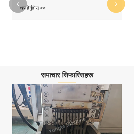


समाचार सिफारिसहरू
युरोपेली ग्राहकहरूको लागि उच्च प्रदर्शन WPC
ग्रेन्युलेटर
थप हेर्नुहोस् >>