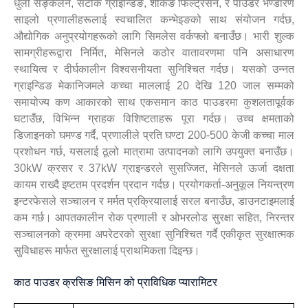
धुलो सङ्कलन, सटीक ग्राइन्डिङ, शेकिङ फिल्ट्रेसन, र पाउडर भण्डारण
साइलो प्रणालीहरूलाई स्वचालित कन्भेइङको साथ संयोजन गर्दछ,
औद्योगिक अनुप्रयोगहरूको लागि सिमलेस वर्कफ्लो बनाउँछ। भारी शुल्क
सामग्रीहरूद्वारा निर्मित, मेसिनले कठोर वातावरणमा पनि असाधारण
स्थायित्व र दीर्घकालीन विश्वसनीयता सुनिश्चित गर्दछ। यसको उन्नत
ग्राइन्डिङ मेकानिजमले कच्चा माललाई 20 देखि 120 जाल सम्मको
समायोज्य कण आकारको साथ एकसमान काठ पाउडरमा कुशलतापूर्वक
घटाउँछ, विभिन्न ग्राहक विशिष्टताहरू पूरा गर्दछ। उच्च क्षमताको
डिजाइनको घमण्ड गर्दै, प्रणालीले प्रति घण्टा 200-500 केजी कच्चा माल
प्रशोधन गर्छ, यसलाई ठूलो मात्रामा उत्पादनको लागि उपयुक्त बनाउँछ।
30kW क्रसर र 37kW ग्राइन्डरले सुसज्जित, मेसिनले ऊर्जा दक्षता
कायम राख्दै इष्टतम प्रदर्शन प्रदान गर्दछ। प्रयोगकर्ता-अनुकूल नियन्त्रण
इन्टरफेसले सञ्चालन र मर्मत प्रक्रियालाई सरल बनाउँछ, डाउनटाइमलाई
कम गर्छ। आपतकालीन रोक प्रणाली र ओभरलोड सुरक्षा सहित, निरन्तर
सञ्चालनको क्रममा अपरेटरको सुरक्षा सुनिश्चित गर्दै एकीकृत सुरक्षात्मक
सुविधाहरू मार्फत सुरक्षालाई प्राथमिकता दिइन्छ।
काठ पाउडर क्रसिङ मिसिन को प्राविधिक प्यारामिटर