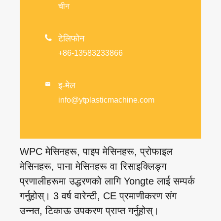
चीन

टेलिफोन
+86-13583233866
इ-मेल

info@ytplasticmachine.com
WPC मेसिनहरू, पाइप मेसिनहरू, प्रोफाइल
मेसिनहरू, पाना मेसिनहरू वा रिसाइक्लिङ्ग
प्रणालीहरूमा उद्धरणको लागि Yongte लाई सम्पर्क
गर्नुहोस्। 3 वर्ष वारेन्टी, CE प्रमाणीकरण संग
उन्नत, टिकाऊ उपकरण प्राप्त गर्नुहोस्।