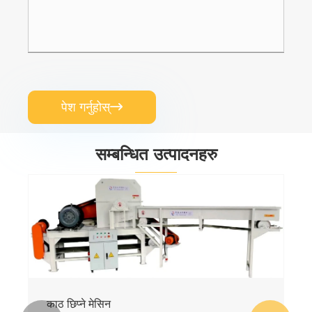
पेश गर्नुहोस्

सम्बन्धित उत्पादनहरु
५०-७०% काठ पाउडर प्रयोग गरी काठको प्लास्टिक
मेसिन
थप हेर्नुहोस् >>