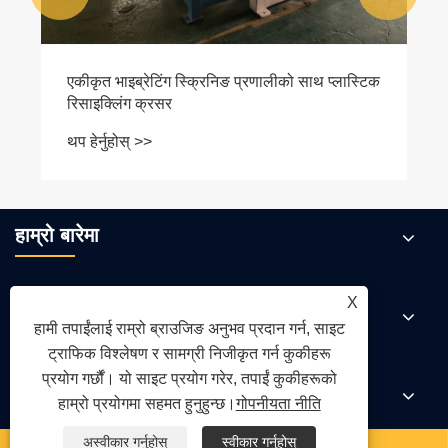
WPC ढोकाको गुणस्तर ठोस काठको ढोकासँग कसरी
तुलना गर्छ?
थप हेर्नुहोस् >>
हाम्रो बारेमा
X
उत्पादनहरू
हामी तपाईंलाई राम्रो ब्राउजिङ अनुभव प्रदान गर्न, साइट
ट्राफिक विश्लेषण र सामग्री निजीकृत गर्न कुकीहरू
प्रयोग गर्छौं। यो साइट प्रयोग गरेर, तपाईं कुकीहरूको
समाचार
हाम्रो प्रयोगमा सहमत हुनुहुन्छ।
गोपनीयता नीति
अस्वीकार गर्नुहोस्
स्वीकार गर्नुहोस्