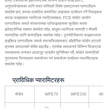
हाम्रो टेक्नोलोजी इकोसिस्टममा विभिन्न फोहोर-देखि-WPC
अनुप्रयोगहरूका लागि तयार पारिएको विशेष एक्सट्रुजन प्रणालीहरू
समावेश छन्: कपडा-प्रबलित कम्पोजिट लाइनहरू प्रशोधन गर्ने रिसाइकल
कपडा फाइबरहरू प्लास्टिक म्याट्रिक्सहरू, PCB फोहोर उपयोग
प्रणालीहरू जसले संरचनात्मक प्रोफाइलहरूमा सुरक्षित रूपमा
इलेक्ट्रोनिक स्क्र्याप समावेश गर्दछ, बालुवा-प्लास्टिक सामग्री र मौसमी
सामग्रीका लागि सामग्रीहरू समावेश गर्दछ। पुनर्नवीनीकरण फाइबरग्लास
हाइब्रिड प्रणालीहरू जसले ल्यान्डफिलहरूबाट औद्योगिक फोहोर हटाउने
क्रममा उत्पादनको शक्ति बढाउँछ। प्रत्येक समाधानले विभिन्न फिडस्टक
रचनाहरूमा लगातार आउटपुट प्रदर्शन सुनिश्चित गर्दै, फोहोर सामग्रीको
गुणस्तरमा भिन्नताहरू समायोजन गर्न समायोज्य प्रशोधन प्यारामिटरहरू
समावेश गर्दछ।
प्राविधिक प्यारामिटरहरू
मोडेल
WPE75
WPE150
WPE
७५