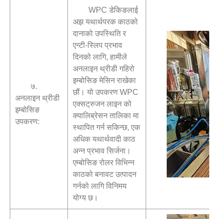
WPC डेकिङलाई
अझ यथार्थपरक काठको
दानाको उपस्थिति र
एन्टी-स्लिप प्रभाव
दिनको लागि, हामीले
अनलाइन थ्रीडी गहिरो
इम्बोसिङ मेसिन राखेका
७.
छौं। यो उपकरण WPC
अनलाइन थ्रीडी
एक्सट्रुजन लाइन को
इम्बोसिङ
क्यालिब्रेसन तालिका मा
उपकरण:
स्थापित गर्न सकिन्छ, एक
अधिक यथार्थवादी काठ
अन्न प्रभाव सिर्जना।
एम्बोसिङ रोलर विभिन्न
काठको बनावट उत्पादन
गर्नको लागि विनिमय
योग्य छ।