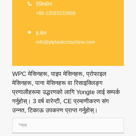

टेलिफोन
+86-13583233866
इ-मेल

info@ytplasticmachine.com
WPC मेसिनहरू, पाइप मेसिनहरू, प्रोफाइल
मेसिनहरू, पाना मेसिनहरू वा रिसाइक्लिङ्ग
प्रणालीहरूमा उद्धरणको लागि Yongte लाई सम्पर्क
गर्नुहोस्। 3 वर्ष वारेन्टी, CE प्रमाणीकरण संग
उन्नत, टिकाऊ उपकरण प्राप्त गर्नुहोस्।