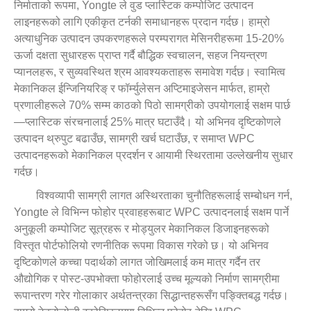
निर्माताको रूपमा, Yongte ले वुड प्लास्टिक कम्पोजिट उत्पादन
लाइनहरूको लागि एकीकृत टर्नकी समाधानहरू प्रदान गर्दछ। हाम्रो
अत्याधुनिक उत्पादन उपकरणहरूले परम्परागत मेसिनरीहरूमा 15-20%
ऊर्जा दक्षता सुधारहरू प्राप्त गर्दै बौद्धिक स्वचालन, सहज नियन्त्रण
प्यानलहरू, र सुव्यवस्थित श्रम आवश्यकताहरू समावेश गर्दछ। स्वामित्व
मेकानिकल ईन्जिनियरिङ् र फॉर्म्युलेसन अप्टिमाइजेसन मार्फत, हाम्रो
प्रणालीहरूले 70% सम्म काठको पिठो सामग्रीको उपयोगलाई सक्षम पार्छ
—प्लास्टिक संरचनालाई 25% मात्र घटाउँदै। यो अभिनव दृष्टिकोणले
उत्पादन थ्रुपुट बढाउँछ, सामग्री खर्च घटाउँछ, र समाप्त WPC
उत्पादनहरूको मेकानिकल प्रदर्शन र आयामी स्थिरतामा उल्लेखनीय सुधार
गर्दछ।
विश्वव्यापी सामग्री लागत अस्थिरताका चुनौतिहरूलाई सम्बोधन गर्न,
Yongte ले विभिन्न फोहोर प्रवाहहरूबाट WPC उत्पादनलाई सक्षम पार्ने
अनुकूली कम्पोजिट सूत्रहरू र मोड्युलर मेकानिकल डिजाइनहरूको
विस्तृत पोर्टफोलियो रणनीतिक रूपमा विकास गरेको छ। यो अभिनव
दृष्टिकोणले कच्चा पदार्थको लागत जोखिमलाई कम मात्र गर्दैन तर
औद्योगिक र पोस्ट-उपभोक्ता फोहोरलाई उच्च मूल्यको निर्माण सामग्रीमा
रूपान्तरण गरेर गोलाकार अर्थतन्त्रका सिद्धान्तहरूसँग पङ्क्तिबद्ध गर्दछ।