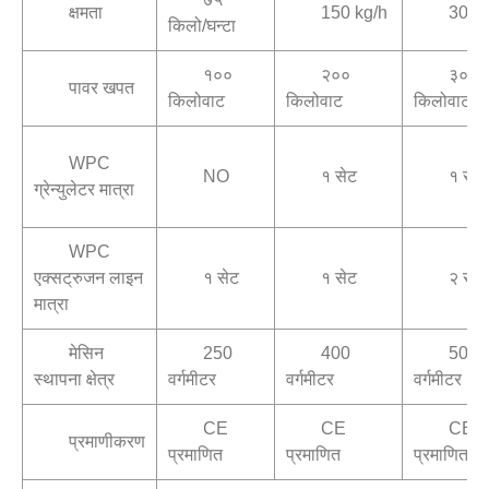
क्षमता
150 kg/h
300 
किलो/घन्टा
१००
२००
३००
पावर खपत
किलोवाट
किलोवाट
किलोवाट
WPC
NO
१ सेट
१ सेट
ग्रेन्युलेटर मात्रा
WPC
एक्सट्रुजन लाइन
१ सेट
१ सेट
२ सेट
मात्रा
मेसिन
250
400
500
स्थापना क्षेत्र
वर्गमीटर
वर्गमीटर
वर्गमीटर
CE
CE
CE
प्रमाणीकरण
प्रमाणित
प्रमाणित
प्रमाणित