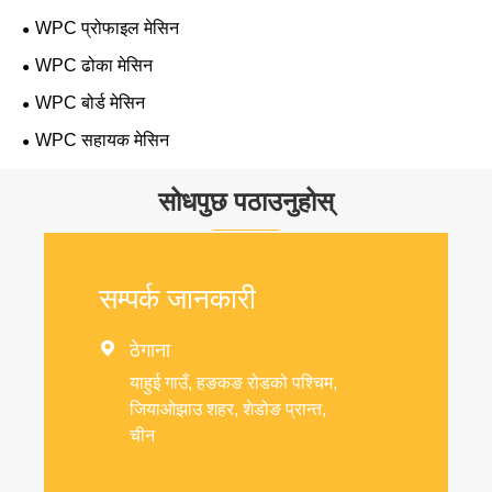
WPC प्रोफाइल मेसिन
WPC ढोका मेसिन
WPC बोर्ड मेसिन
WPC सहायक मेसिन
सोधपुछ पठाउनुहोस्
सम्पर्क जानकारी

ठेगाना
याहुई गाउँ, हङकङ रोडको पश्चिम,
जियाओझाउ शहर, शेडोङ प्रान्त,
चीन