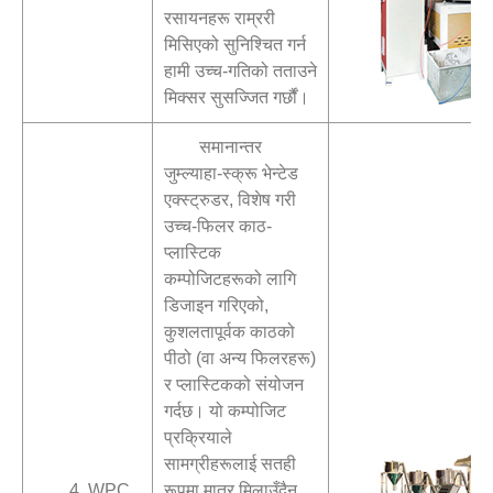
रसायनहरू राम्ररी
मिसिएको सुनिश्चित गर्न
हामी उच्च-गतिको तताउने
मिक्सर सुसज्जित गर्छौं।
समानान्तर
जुम्ल्याहा-स्क्रू भेन्टेड
एक्स्ट्रुडर, विशेष गरी
उच्च-फिलर काठ-
प्लास्टिक
कम्पोजिटहरूको लागि
डिजाइन गरिएको,
कुशलतापूर्वक काठको
पीठो (वा अन्य फिलरहरू)
र प्लास्टिकको संयोजन
गर्दछ। यो कम्पोजिट
प्रक्रियाले
सामग्रीहरूलाई सतही
4. WPC
रूपमा मात्र मिलाउँदैन