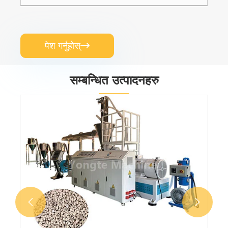
पेश गर्नुहोस्

सम्बन्धित उत्पादनहरु

