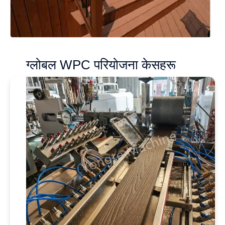
ग्लोबल WPC परियोजना केसहरू