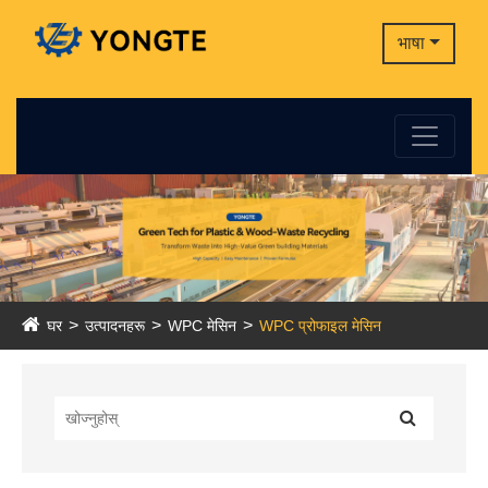
भाषा
घर
उत्पादनहरू
WPC मेसिन
WPC प्रोफाइल मेसिन