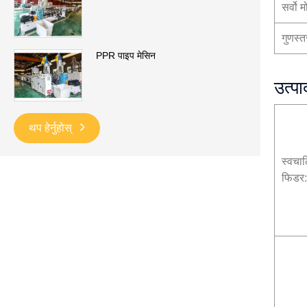
सर्वो 
गुणस्
PPR पाइप मेसिन
उत्प
थप हेर्नुहोस्
स्वचा
फिडर: