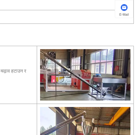
E-Mail
र-चढ़ाव हटाउन र