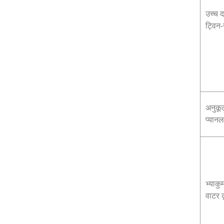
उच्च 
ट्विन-
अनुक
प्यानल
भ्याकु
वाटर 