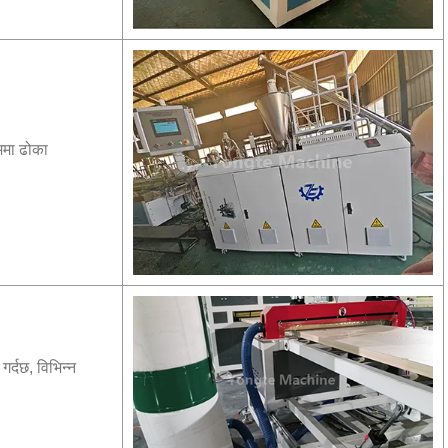
ममा ढोका
र्दछ, विभिन्न