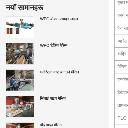
मुख्य 
नयाँ सामानहरू
कार्य 
WPC ढोका उत्पादन लाइन
पेंच स
ब्यारे
WPC डेकिंग मेसिन
बाहिर 
मेसिन 
प्लास्टिक काठ बनाउने मेसिन
इन्भर्टर
ठेकेदा
सिंचाई पाइप मेसिन
तापमा
PLC न
पीई पाइप मेसिन