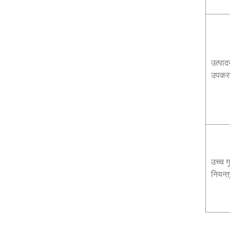
उत्पाद
उपकर
उच्च ग
नियन्त