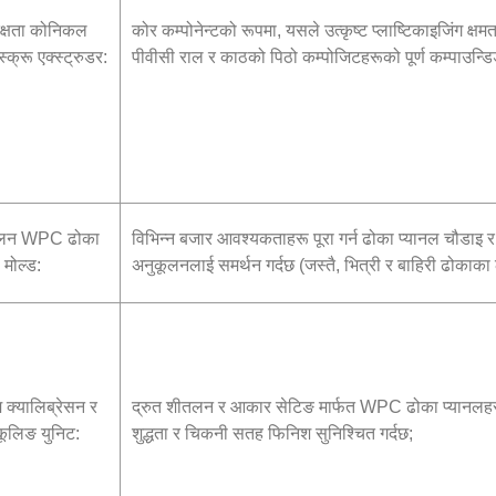
दक्षता कोनिकल
कोर कम्पोनेन्टको रूपमा, यसले उत्कृष्ट प्लाष्टिकाइजिंग क्षमत
स्क्रू एक्स्ट्रुडर:
पीवीसी राल र काठको पिठो कम्पोजिटहरूको पूर्ण कम्पाउन्डि
ूलन WPC ढोका
विभिन्न बजार आवश्यकताहरू पूरा गर्न ढोका प्यानल चौडाइ 
 मोल्ड:
अनुकूलनलाई समर्थन गर्दछ (जस्तै, भित्री र बाहिरी ढोकाका 
म क्यालिब्रेसन र
द्रुत शीतलन र आकार सेटिङ मार्फत WPC ढोका प्यानल
कूलिङ युनिट:
शुद्धता र चिकनी सतह फिनिश सुनिश्चित गर्दछ;