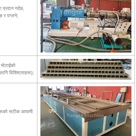
ा प्रदान गर्दछ,
ङ र पग्लने;
र मोटाईको
लागि विशिष्टताहरू);
हरूको सटीक आयामी