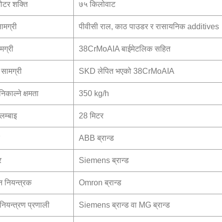
मोटर शक्ति
७५ किलोवाट
सामग्री
पीवीसी राल, काठ पाउडर र रासायनिक additives
ामग्री
38CrMoAIA बाईमेटलिक सहित
ल सामग्री
SKD लेपित भएको 38CrMoAIA
निकाल्ने क्षमता
350 kg/h
लम्बाइ
28 मिटर
ABB ब्रान्ड
र
Siemens ब्रान्ड
न नियन्त्रक
Omron ब्रान्ड
ियन्त्रण प्रणाली
Siemens ब्रान्ड वा MG ब्रान्ड