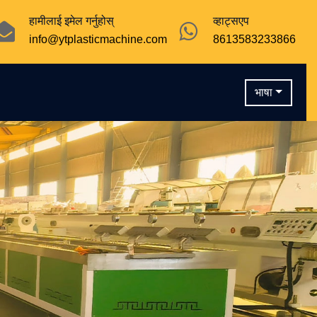
हामीलाई इमेल गर्नुहोस्
व्हाट्सएप
info@ytplasticmachine.com
8613583233866
भाषा