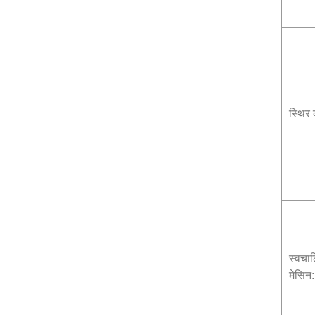
स्थिर 
स्वचाल
मेसिन: