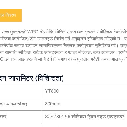
ादन विवरण
उच्च गुणस्तरको WPC डोर मेकिंग मेसिन उन्नत एक्सट्रुसन र मोल्डिङ टेक्नोल
ास्टिक कम्पोजिट) ​​डोर प्यानलहरू निर्माण गर्न अनुकूलन-इन्जिनियर गरिएको छ। ए
उनेदेखि समाप्त उत्पादन स्ट्याकिङसम्म सिमलेस कार्यप्रवाह सुनिश्चित गर्दै। ह
षता सामग्री ब्लेन्डिङ, सटीक एक्सट्रुजन, र फाइन मोल्डिङ, उच्च स्वचालन, प्रयोग
C उत्पादन लाइनहरूको लागि टर्नकी समाधानहरू प्रस्ताव गर्दछौं, कच्चा माल प्रशोध
दन प्यारामिटर (विशिष्टता)
YT800
म प्यानल चौडाइ
800mm
्रुडर
SJSZ80/156 कोनिकल ट्विन स्क्रू एक्स्ट्रुडर