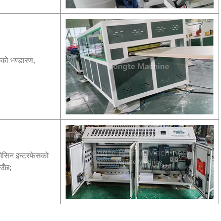
िको भण्डारण,
मेसिन इन्टरफेसको
उँछ;