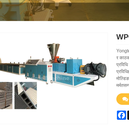
WPC
Yongte
र काठको
प्रविधि
प्रविधि
मोल्डि
मर्मतसम
F