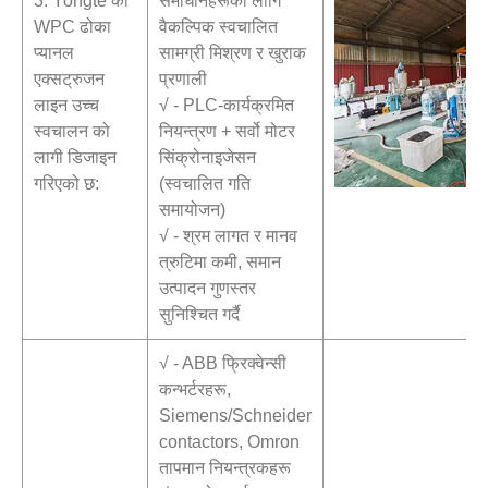
3. Yongte को
समाधानहरूको लागि
WPC ढोका
वैकल्पिक स्वचालित
प्यानल
सामग्री मिश्रण र खुराक
एक्सट्रुजन
प्रणाली
लाइन उच्च
√ - PLC-कार्यक्रमित
स्वचालन को
नियन्त्रण + सर्वो मोटर
लागी डिजाइन
सिंक्रोनाइजेसन
गरिएको छ:
(स्वचालित गति
समायोजन)
√ - श्रम लागत र मानव
त्रुटिमा कमी, समान
उत्पादन गुणस्तर
सुनिश्चित गर्दै
√ - ABB फ्रिक्वेन्सी
कन्भर्टरहरू,
Siemens/Schneider
contactors, Omron
तापमान नियन्त्रकहरू