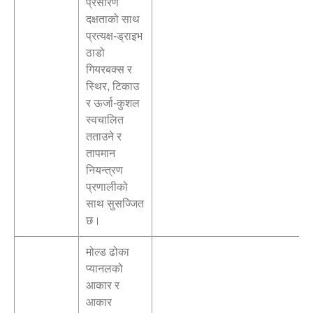
प्रसारण
दक्षताको साथ
प्रत्यक्ष-ड्राइभ
ठाडो
गियरबक्स र
स्थिर, टिकाउ
र ऊर्जा-कुशल
स्वचालित
तताउने र
तापमान
नियन्त्रण
प्रणालीको
साथ सुसज्जित
छ।
मोल्ड ढोका
प्यानलको
आकार र
आकार