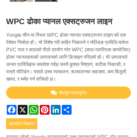
WPC ढोका प्यानल एक्सट्रुजन लाइन
Yongte चीन मा स्थित WPC ढोका प्यानल एक्सट्रुजन लाइन को एक
पेशेवर निर्माता हो। यो विशेष गरी बाहिर निकाल्ने र मोल्डिङ प्रविधि मार्फत
PVC राल र काठको पीठो प्रयोग गरेर WPC (काठ-प्लास्टिक कम्पोजिट)
​​ढोका प्यानलहरूको उत्पादनको लागि डिजाइन गरिएको हो। यो उत्पादनले
उन्नत प्रविधिहरू समावेश गर्दछ जस्तै कुशल मिश्रण, सटीक निकासी, र
राम्रो मोल्डिंग। यसले उच्च स्वचालन, सञ्चालनमा सहजता, कम बिजुली
खपत, र मर्मत गर्न सजिलो छ।
सोधपुछ पठाउनुहोस्
Facebook
X
WhatsApp
Pinterest
LinkedIn
Share
उत्पादन विवरण
स्टकमा रहेको Yongte कारखानाको उच्च गुणस्तरको WPC डोर प्यानल