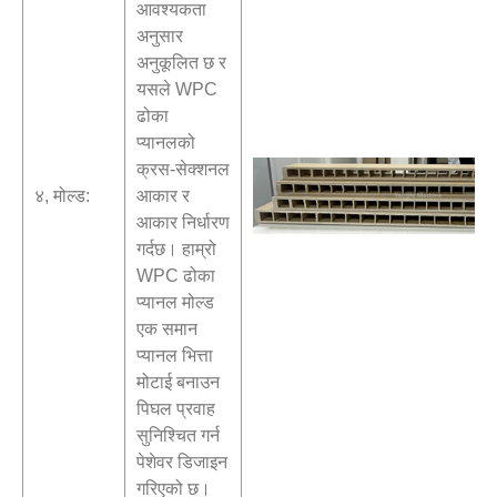
आवश्यकता
अनुसार
अनुकूलित छ र
यसले WPC
ढोका
प्यानलको
क्रस-सेक्शनल
४, मोल्ड:
आकार र
आकार निर्धारण
गर्दछ। हाम्रो
WPC ढोका
प्यानल मोल्ड
एक समान
प्यानल भित्ता
मोटाई बनाउन
पिघल प्रवाह
सुनिश्चित गर्न
पेशेवर डिजाइन
गरिएको छ।