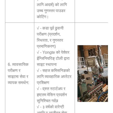
लागि आदर्श) को लागि
उच्च गुणस्तर पाउडर
कोटिंग।
√ - कडा पूर्व ढुवानी
परीक्षण (प्रदर्शन,
स्थिरता, र गुणस्तर
प्रमाणिकरण)
√ - Yongte को पेशेवर
ईन्जिनियरिङ् टोली द्वारा
6. व्यावसायिक
साइट स्थापना
परीक्षण र
√ - सहज कमिसनिङको
साइटमा सेवा र
लागि व्यावहारिक अपरेटर
व्यापक समर्थन:
प्रशिक्षण
√ - द्रुत स्टार्टअप र
इष्टतम मेसिन प्रदर्शन
सुनिश्चित गर्दछ
√ - ३ वर्षको वारेन्टी
अवधि र आजीवन सेवा