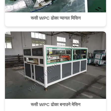
रूसी WPC ढोका प्यानल मिसिन
रूसी WPC ढोका बनाउने मेसिन