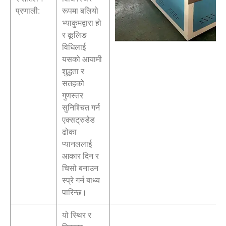
प्रणाली:
रूपमा बलियो
भ्याकुमद्वारा हो
र कूलिङ
विधिलाई
यसको आयामी
शुद्धता र
सतहको
गुणस्तर
सुनिश्चित गर्न
एक्सट्रुडेड
ढोका
प्यानललाई
आकार दिन र
चिसो बनाउन
स्प्रे गर्न बाध्य
पारिन्छ।
यो स्थिर र