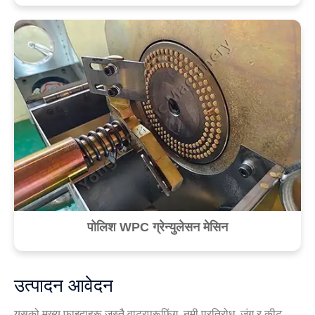
पोलिश WPC ग्रेन्युलेसन मेसिन
उत्पादन आवेदन
यसको मुख्य फाइदाहरू जस्तै वाटरप्रूफिंग, नमी प्रतिरोध, जंग र कीट