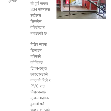
प्रणाली:
यो पूर्ण रूपमा
304 स्टेनलेस
स्टीलले
सिमलेस
वेल्डिंगद्वारा
बनाइएको छ।
विशेष रूपमा
डिजाइन
गरिएको
कोनिकल
ट्विन-स्क्रू
एक्स्ट्रुडरले
काठको पिठो र
PVC राल
मिश्रणलाई
कुशलतापूर्वक
ढुवानी गर्न
सक्छ, काठको