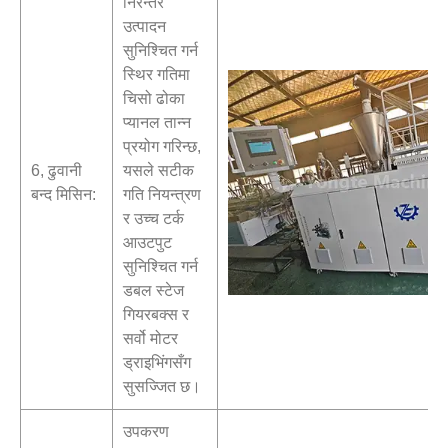
निरन्तर
उत्पादन
सुनिश्चित गर्न
स्थिर गतिमा
चिसो ढोका
प्यानल तान्न
प्रयोग गरिन्छ,
6, ढुवानी
यसले सटीक
बन्द मिसिन:
गति नियन्त्रण
र उच्च टर्क
आउटपुट
सुनिश्चित गर्न
डबल स्टेज
गियरबक्स र
सर्वो मोटर
ड्राइभिंगसँग
सुसज्जित छ।
उपकरण