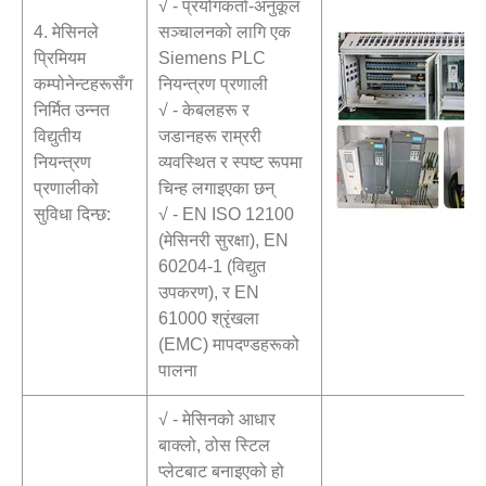
√ - प्रयोगकर्ता-अनुकूल
4. मेसिनले
सञ्चालनको लागि एक
प्रिमियम
Siemens PLC
कम्पोनेन्टहरूसँग
नियन्त्रण प्रणाली
निर्मित उन्नत
√ - केबलहरू र
विद्युतीय
जडानहरू राम्ररी
नियन्त्रण
व्यवस्थित र स्पष्ट रूपमा
प्रणालीको
चिन्ह लगाइएका छन्
सुविधा दिन्छ:
√ - EN ISO 12100
(मेसिनरी सुरक्षा), EN
60204-1 (विद्युत
उपकरण), र EN
61000 श्रृंखला
(EMC) मापदण्डहरूको
पालना
√ - मेसिनको आधार
बाक्लो, ठोस स्टिल
प्लेटबाट बनाइएको हो