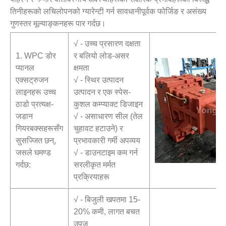
तिनीहरूको लचिलोपनको ग्यारेन्टी गर्न सावधानीपूर्वक फोर्जिङ र असंख्य
गुणस्तर मूल्याङ्कनहरू पार गर्दछ।
√ - उच्च प्रसारण दक्षता
1. WPC डोर
र बलियो लोड-असर
प्यानल
क्षमता
एक्सट्रुजन
√ - स्थिर उत्पादन
लाइनहरू उच्च
उत्पादन र एक स्पेस-
ठाडो प्रत्यक्ष-
कुशल कम्प्याक्ट डिजाइन
जडान
√ - असाधारण सील (तेल
गियरबक्सहरूसँग
चुहावट हटाउने) र
सुसज्जित छन्,
प्रभावकारी गर्मी अपव्यय
जसले घमण्ड
√ - डाउनटाइम कम गर्न
गर्दछ:
सरलीकृत मर्मत
प्रक्रियाहरू
√ - बिजुली खपतमा 15-
20% कमी, लागत बचत
उपज