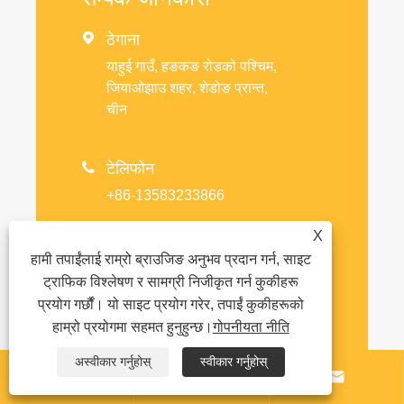

ठेगाना
याहुई गाउँ, हङकङ रोडको पश्चिम,
जियाओझाउ शहर, शेडोङ प्रान्त,
चीन

टेलिफोन
+86-13583233866
X
इ-मेल

हामी तपाईंलाई राम्रो ब्राउजिङ अनुभव प्रदान गर्न, साइट
info@ytplasticmachine.com
ट्राफिक विश्लेषण र सामग्री निजीकृत गर्न कुकीहरू
प्रयोग गर्छौं। यो साइट प्रयोग गरेर, तपाईं कुकीहरूको
हाम्रो प्रयोगमा सहमत हुनुहुन्छ।
गोपनीयता नीति
अस्वीकार गर्नुहोस्
स्वीकार गर्नुहोस्
WPC मेसिनहरू, पाइप मेसिनहरू, प्रोफाइल



मेसिनहरू, पाना मेसिनहरू वा रिसाइक्लिङ्ग