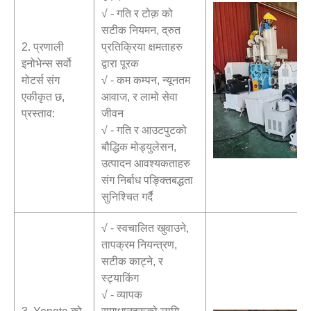
√ - गति र टोक़ को
सटीक नियमन, द्रुत
2. प्रणाली
प्रतिक्रिया क्षमताहरु
इनोभेन्स सर्वो
द्वारा पूरक
मोटर्स संग
√ - कम कम्पन, न्यूनतम
एकीकृत छ,
आवाज, र लामो सेवा
प्रस्ताव:
जीवन
√ - गति र आउटपुटको
बौद्धिक मोड्युलेसन,
उत्पादन आवश्यकताहरु
संग निर्बाध पङ्क्तिबद्धता
सुनिश्चित गर्दै
√ - स्वचालित खुवाउने,
तापक्रम नियन्त्रण,
सटीक काट्ने, र
स्ट्याकिंग
√ - व्यापक