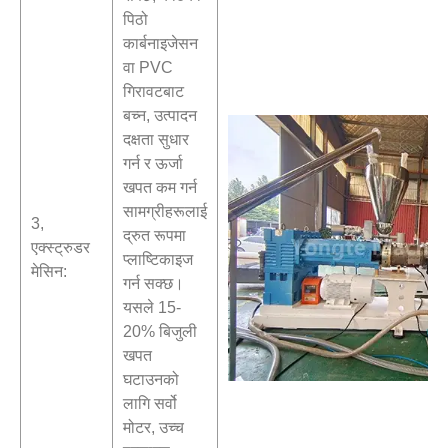
पिठो
कार्बनाइजेसन
वा PVC
गिरावटबाट
बच्न, उत्पादन
दक्षता सुधार
गर्न र ऊर्जा
खपत कम गर्न
सामग्रीहरूलाई
3,
द्रुत रूपमा
एक्स्ट्रुडर
प्लाष्टिकाइज
मेसिन:
गर्न सक्छ।
यसले 15-
20% बिजुली
खपत
घटाउनको
लागि सर्वो
मोटर, उच्च