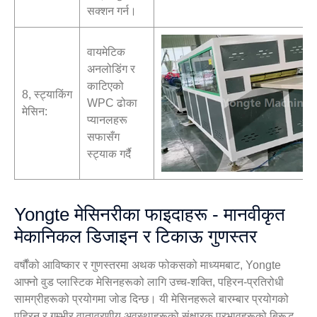
सक्शन गर्न।
वायमेटिक
अनलोडिंग र
काटिएको
8, स्ट्याकिंग
WPC ढोका
मेसिन:
प्यानलहरू
सफासँग
स्ट्याक गर्दै
Yongte मेसिनरीका फाइदाहरू - मानवीकृत
मेकानिकल डिजाइन र टिकाऊ गुणस्तर
वर्षौंको आविष्कार र गुणस्तरमा अथक फोकसको माध्यमबाट, Yongte
आफ्नो वुड प्लास्टिक मेसिनहरूको लागि उच्च-शक्ति, पहिरन-प्रतिरोधी
सामग्रीहरूको प्रयोगमा जोड दिन्छ। यी मेसिनहरूले बारम्बार प्रयोगको
पहिरन र गम्भीर वातावरणीय अवस्थाहरूको संक्षारक प्रभावहरूको बिरूद्ध