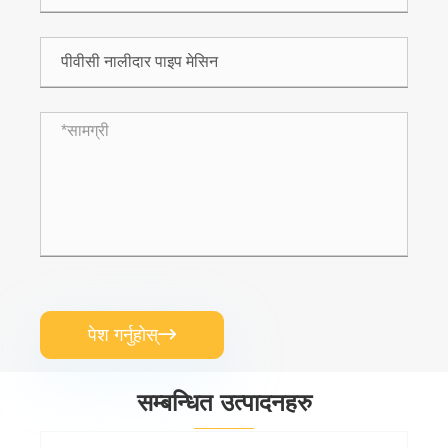
पेश गर्नुहोस्

सम्बन्धित उत्पादनहरु