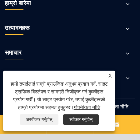
हाम्रो बारेमा
उत्पादनहरू
समाचार
X
हामीलाई सम्पर्क गर्नुहोस
हामी तपाईंलाई राम्रो ब्राउजिङ अनुभव प्रदान गर्न, साइट
ट्राफिक विश्लेषण र सामग्री निजीकृत गर्न कुकीहरू
प्रयोग गर्छौं। यो साइट प्रयोग गरेर, तपाईं कुकीहरूको
Links
Sitemap
RSS
XML
गोपनीयता नीति
हाम्रो प्रयोगमा सहमत हुनुहुन्छ।
गोपनीयता नीति
अस्वीकार गर्नुहोस्
स्वीकार गर्नुहोस्



प्रतिलिपि अधिकार © 2026 Qingdao Yongte Plastic Machinery
Co., Ltd. सर्वाधिकार सुरक्षित।