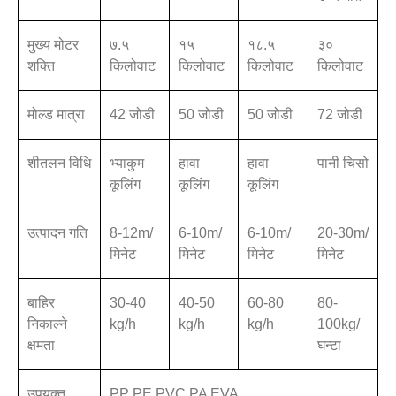
मुख्य मोटर
७.५
१५
१८.५
३०
शक्ति
किलोवाट
किलोवाट
किलोवाट
किलोवाट
मोल्ड मात्रा
42 जोडी
50 जोडी
50 जोडी
72 जोडी
शीतलन विधि
भ्याकुम
हावा
हावा
पानी चिसो
कूलिंग
कूलिंग
कूलिंग
उत्पादन गति
8-12m/
6-10m/
6-10m/
20-30m/
मिनेट
मिनेट
मिनेट
मिनेट
बाहिर
30-40
40-50
60-80
80-
निकाल्ने
kg/h
kg/h
kg/h
100kg/
क्षमता
घन्टा
उपयुक्त
PP PE PVC PA EVA