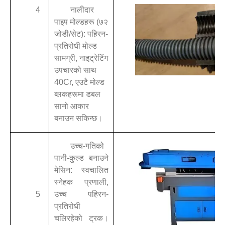
4
नालीदार
पाइप मोल्डहरू (७२
जोडी/सेट): पहिरन-
प्रतिरोधी मोल्ड
सामग्री, नाइट्रेटिंग
उपचारको साथ
40Cr, एउटै मोल्ड
ब्लकहरूमा डबल
सानो आकार
बनाउन सकिन्छ।
उच्च-गतिको
पानी-कुल्ड बनाउने
मेसिन: स्वचालित
स्नेहक प्रणाली,
5
उच्च पहिरन-
प्रतिरोधी
चलिरहेको ट्रक।