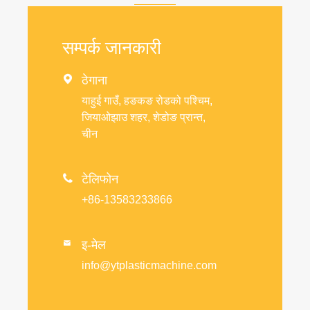
सम्पर्क जानकारी

ठेगाना
याहुई गाउँ, हङकङ रोडको पश्चिम,
जियाओझाउ शहर, शेडोङ प्रान्त,
चीन

टेलिफोन
+86-13583233866
इ-मेल

info@ytplasticmachine.com