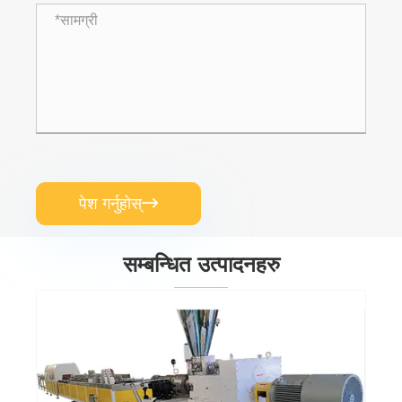
पेश गर्नुहोस्

सम्बन्धित उत्पादनहरु