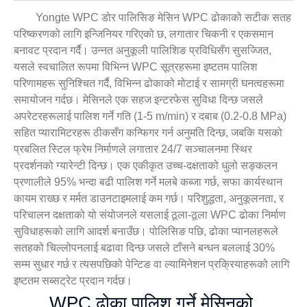
Yongte WPC डोर पालिसिङ मेसिन WPC ढोकाको सटीक सतह
परिष्करणको लागि इन्जिनियर गरिएको छ, लगातार चिकनी र एकसमान
बनावट प्रदान गर्दै। उन्नत अनुकूली पालिशिङ प्रविधिसँग सुसज्जित,
यसले स्वचालित रूपमा विभिन्न WPC सूत्रहरूमा इष्टतम पालिश
परिणामहरू सुनिश्चित गर्दै, विभिन्न ढोकाको मोटाई र सामग्री घनत्वहरूमा
समायोजन गर्दछ। मेसिनले एक सहज इन्टरफेस सुविधा दिन्छ जसले
अपरेटरहरूलाई पालिश गर्ने गति (1-5 m/min) र दबाब (0.2-0.8 MPa)
सहित प्यारामिटरहरू ठीकसँग कन्फिगर गर्न अनुमति दिन्छ, जबकि यसको
प्रबलित स्टिल फ्रेम निर्माणले लगातार 24/7 सञ्चालनमा स्थिर
प्रदर्शनको ग्यारेन्टी दिन्छ। एक एकीकृत उच्च-दक्षताको धुलो सङ्कलन
प्रणालीले 95% भन्दा बढी पालिश गर्ने मलबे कब्जा गर्छ, सफा कार्यस्थान
कायम राख्छ र मर्मत डाउनटाइमलाई कम गर्छ। परिशुद्धता, अनुकूलनता, र
परिचालन दक्षताको यो संयोजनले यसलाई ठूला-ठूला WPC ढोका निर्माण
सुविधाहरूको लागि आदर्श बनाउँछ। पोलिसिङ पछि, ढोका प्यानलहरूले
सतहको चिल्लोपनलाई बढावा दिन्छ जसले टाँसने बन्धन बललाई 30%
सम्म सुधार गर्छ र त्यसपछिको पेन्टिङ वा ल्यामिनेशन प्रक्रियाहरूको लागि
इष्टतम सब्सट्रेट प्रदान गर्दछ।
WPC ढोका पालिश गर्ने मेसिनको