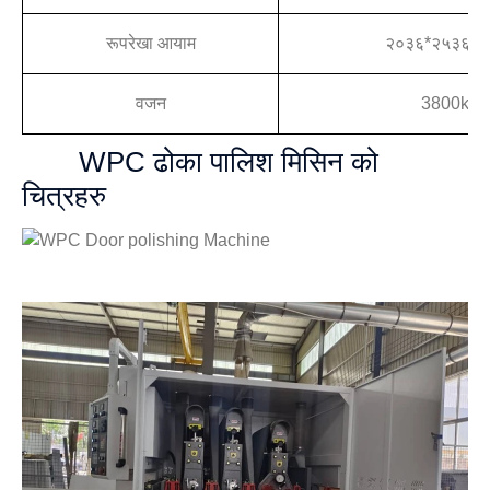
रूपरेखा आयाम
२०३६*२५३६*२
वजन
3800kg
WPC ढोका पालिश मिसिन को
चित्रहरु