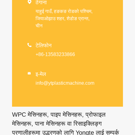

ठेगाना
याहुई गाउँ, हङकङ रोडको पश्चिम,
जियाओझाउ शहर, शेडोङ प्रान्त,
चीन

टेलिफोन
+86-13583233866
इ-मेल

info@ytplasticmachine.com
WPC मेसिनहरू, पाइप मेसिनहरू, प्रोफाइल
मेसिनहरू, पाना मेसिनहरू वा रिसाइक्लिङ्ग
प्रणालीहरूमा उद्धरणको लागि Yongte लाई सम्पर्क