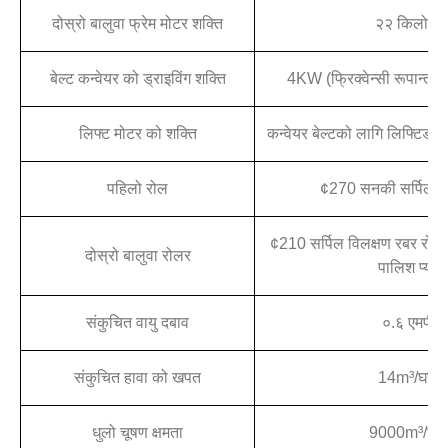
दोस्रो बालुवा फ्रेम मोटर शक्ति
२२ किलोवा
बेल्ट कन्वेयर को ड्राइविंग शक्ति
4KW (फ्रिक्वेन्सी रूपान्तरण
लिफ्ट मोटर को शक्ति
कन्वेयर बेल्टको लागि लिफ्टिङ
पहिलो रोल
¢270 सनकी सर्पिल स
¢210 सर्पिल विलक्षण रबर र
दोस्रो बालुवा रोलर
पालिश प्याड
संकुचित वायु दबाव
०.६ एमपीए
संकुचित हावा को खपत
14m³/घन्टा
धुलो चूषण क्षमता
9000m³/घन्ट