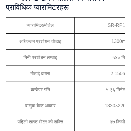
प्राविधिक प्यारामिटरहरू
प्यारामिटर/मोडेल
SR-RP130
अधिकतम प्रशोधन चौडाइ
1300mm
मिनी प्रशोधन लम्बाइ
५४० मिमी
मोटाई दायरा
2-150mm
कन्वेयर गति
५-३६ मिनेट/मि
बालुवा बेल्ट आकार
1330×2200
पहिलो शाफ्ट मोटर को शक्ति
३७ किलोवा