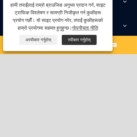
उत्पादनहरू
हामी तपाईंलाई राम्रो ब्राउजिङ अनुभव प्रदान गर्न, साइट
ट्राफिक विश्लेषण र सामग्री निजीकृत गर्न कुकीहरू
प्रयोग गर्छौं। यो साइट प्रयोग गरेर, तपाईं कुकीहरूको
समाचार
हाम्रो प्रयोगमा सहमत हुनुहुन्छ।
गोपनीयता नीति
अस्वीकार गर्नुहोस्
स्वीकार गर्नुहोस्



हामीलाई सम्पर्क गर्नुहोस
Links
Sitemap
RSS
XML
गोपनीयता नीति
प्रतिलिपि अधिकार © 2026 Qingdao Yongte Plastic Machinery
Co., Ltd. सर्वाधिकार सुरक्षित।