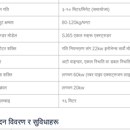
दन गति
३-१० मिटर/मिनेट (समायोज्य)
ट क्षमता
80-120kg/घन्टा
्रुडर मोडेल
SJ65 एकल स्क्रू एक्स्ट्रुडर
मोटर शक्ति
गति नियन्त्रण संग 22kw इनोभेन्स सर्वो म
र
अटो वाइन्डर, एकल स्थिति वा डबल स्थिति
ा शक्ति
लगभग 60kw (रबर पाइप एक्सट्रुजन लाइ
 खपत
लगभग 20kw
लम्बाइ
१६ मिटर
ादन विवरण र सुविधाहरू