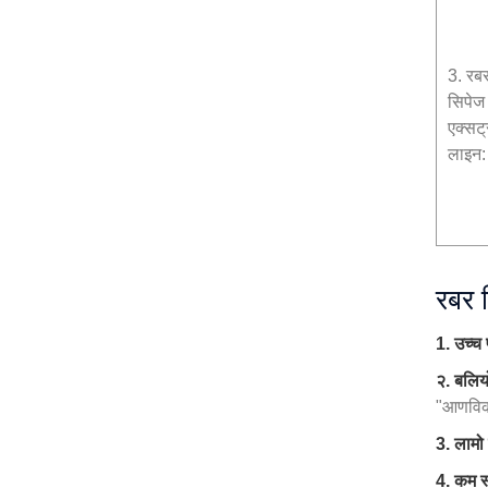
3. रब
सिपेज
एक्सट
लाइन:
रबर 
1. उच्च 
२. बलियो
"आणविक 
3. लामो
4. कम स