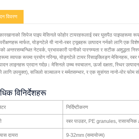
ादन विवरण
 कारखानाको सिपेज पाइप मेसिनले फोहोर टायरहरूलाई रबर घुसपैठ पाइपहरूमा रूपा
रीक्षणहरू मार्फत, योङ्गटेले यी नानो-रबर ट्यूबहरू उत्पादन गर्नको लागि एक वि
को अन्तरसम्बन्धित नेटवर्क, प्रभावकारी पानीको पारगम्यता र सटीक अशुद्धता निस्
रूमा व्यापक रूपमा प्रयोग गरिन्छ, योङ्गटेले टायर रिसाइक्लिङ्ग मेसिनहरू, रबर
्पादन लाइनहरू प्रदान गर्दछ। मेसिनले उच्च स्वचालन, ऊर्जा दक्षता, स्थिर उत्प
 लागि उपयुक्त), सजिलो सञ्चालन र मर्मतसम्भार, र एक सुसंगत नानो-पोर फोम सं
िधिक विनिर्देशहरू
मिटर
निर्दिष्टीकरण
ी
रबर पाउडर, PE granules, रासायनिक 
्यास दायरा
9-32mm (समायोज्य)