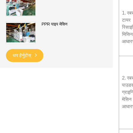
1. रब
टायर
PPR पाइप मेसिन
रिसाइक
मिसिन
आधारभ
थप हेर्नुहोस्
2. रब
पाउड
ग्राइन
मेसिन
आधारभ