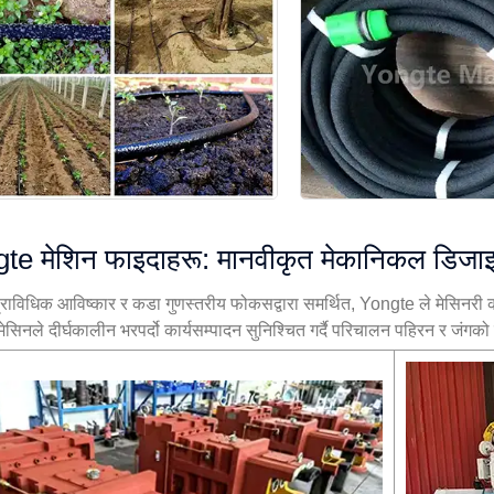
te मेशिन फाइदाहरू: मानवीकृत मेकानिकल डिजा
 प्राविधिक आविष्कार र कडा गुणस्तरीय फोकसद्वारा समर्थित, Yongte ले मेसिनरी क
 मेसिनले दीर्घकालीन भरपर्दो कार्यसम्पादन सुनिश्चित गर्दै परिचालन पहिरन र जंगको