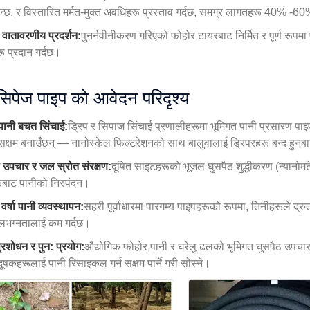
िन्छ, र विस्तारित मर्मत-मुक्त अवधिहरू प्रस्ताव गर्दछ, समग्र लागतहरू 40% -6
ो वातावरणीय प्रदर्शन:
पुनर्नवीनीकरण गरिएको फोहोर टायरबाट निर्मित र पूर्ण रूपमा 
ू प्रदान गर्दछ।
सिपेज पाइप को आवेदन परिदृश्य
 पानी बचत सिंचाई:
ड्रिप र सिपाज सिंचाई प्रणालीहरूमा भूमिगत पानी प्रसारण पाइप
 सक्षम बनाउँछन् — नानोस्केल फिल्टरेशनको साथ बालुवालाई ड्रिपरहरू बन्द हुनब
 उपचार र जल स्रोत संरक्षण:
दूषित साइटहरूको भूजल घुसपैठ शुद्धीकरण (न्यानोमट
ूबाट पानीको निस्पंदन।
वर्षा पानी व्यवस्थापन:
सहरी पूर्वाधारमा पारगम्य पाइपहरूको रूपमा, तिनीहरूले द्र
लभग्नतालाई कम गर्दछ।
्रशोधन र पुन: प्रयोग:
औद्योगिक फोहोर पानी र घरेलु ढलको भूमिगत घुसपैठ उपचारक
दूषकहरूलाई पानी रिसाइकल गर्न सक्षम पार्ने गरी सोस्ने।