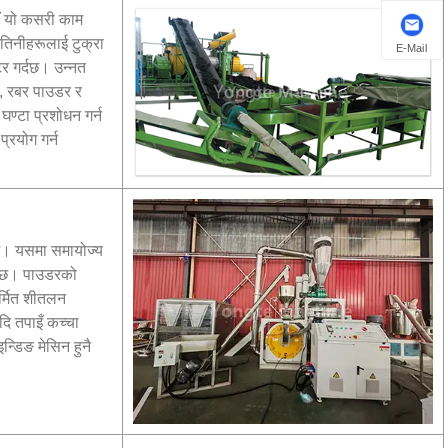
ाँ यो कसरी काम
तिनीहरूलाई टुक्रा
E-Mail
टर गर्दछ। उन्नत
र, रबर पाउडर र
ण्टा प्रशोधन गर्न
्रयोग गर्न
्छ। यसमा समायोज्य
न्छ। पाउडरको
िर्मित शीतलन
ि तपाइँ कच्चा
इन्डिङ मेसिन हुनै