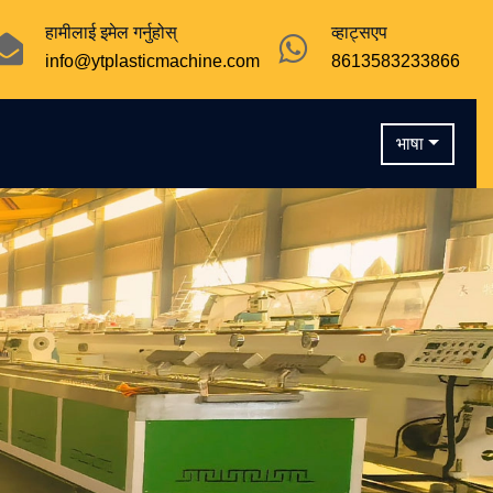
हामीलाई इमेल गर्नुहोस्
व्हाट्सएप
info@ytplasticmachine.com
8613583233866
भाषा