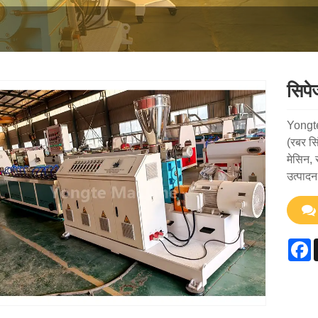
सिपे
Yongte 
(रबर सि
मेसिन, 
उत्पादन
F