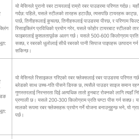
यो मेसिनले पुरानो रबर टायरलाई राम्रो रबर पाउडरमा परिणत गर्दछ। यह
र
गर्दछ: पहिले, यसले स्टीलको तारहरू हटाउँछ, त्यसपछि टायरहरू काट्छ, 
पार्छ, तिनीहरूलाई कुचल्छ, तिनीहरूलाई पाउडरमा पीस्छ, र परिणाम फिल्
्लिंग
रिसाइक्लिंग प्रविधिको प्रयोग गरेर, यसले फोहोर टायरबाट स्टीलको ता
फाइबरलाई कुशलतापूर्वक अलग गर्छ। यसले 500-600 किलोग्राम प्रति घ
ूत:
सक्छ, र रबरको धुलोलाई सीधै रबरको पानी सिपाज पाइपहरू उत्पादन गर्न प
सकिन्छ।
यो मेसिनले रिसाइकल गरिएको रबर फ्लेक्सलाई रबर पाउडरमा परिणत गर
र
ब्लेडको साथ उच्च-गति पीसने डिस्क छ, त्यसैले पाउडर साइज समान रह
र
गुणस्तरलाई निरन्तरता दिई अत्यधिक तातो हुनबाट रोक्नको लागि त्यहाँ न
्डिङ
प्रणाली छ। यसले 200-300 किलोग्राम प्रति घण्टा पीस गर्न सक्छ। यद
मालको रूपमा रबर फ्लेक्सहरू प्रयोग गर्ने योजना बनाउनुहुन्छ भने, यो ग्रा
ूत:
पर्छ।