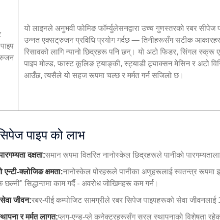
यो लाइनले अनुभवी फोमिङ फॉर्म्युलेसनद्वारा उच्च गुणस्तरको रबर सीपे
र
उन्नत एक्सट्रुजन प्रविधि प्रयोग गर्दछ — तिनीहरूसँग सटीक आकारहर
 पाइप
रिसावको लागि न्यानो छिद्रहरू पनि छन्। यो अटो फिडर, सिंगल स्क्रू एक
्रुजन
पाइप मोल्ड, फास्ट कूलिङ ट्याङ्की, स्ट्याडी ट्र्याक्सन मेसिन र अटो व
आउँछ, त्यसैले यो सहज रूपमा चल्छ र मर्मत गर्न सजिलो छ।
सिपेज पाइप को लाभ
पारगम्यता दक्षता:
समान रूपमा वितरित नानोस्केल छिद्रहरूले पानीको पारगम्यतालाई
 एन्टी-क्लोजिङ क्षमता:
नानोस्केल पोरहरूले पानीका अणुहरूलाई स्वतन्त्र रूपमा झर्
छल्नी" सिद्धान्तमा काम गर्दै - अवरोध जोखिमहरू कम गर्न।
 सेवा जीवन:
रबर-पीई कम्पोजिट सामग्रीले रबर सिपेज पाइपहरूको सेवा जीवनलाई 10-
्थापना र मर्मत लागत:
प्लग-एन्ड-प्ले कनेक्टरहरूसँग सरल स्थापनाको विशेषता र