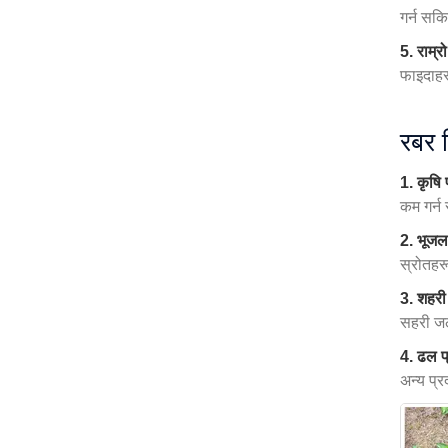
गर्न सक
5. राम्र
फाइदाहर
रबर 
1. कृषि
कम गर्न
2. भूजल
स्रोतहर
3. शहरी 
सहरी ज
4. ढल प
अन्य प्र